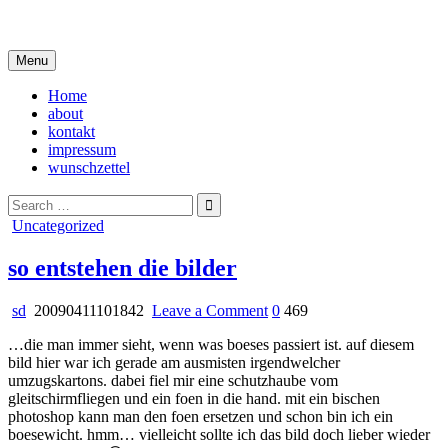
Skip
i live in my own little world, but it's ok… they know me here
to
content
Menu
Home
about
kontakt
impressum
wunschzettel
Search
for:
Posted
Uncategorized
in
so entstehen die bilder
on
sd
20090411101842
Leave a Comment
0
469
so
…die man immer sieht, wenn was boeses passiert ist. auf diesem
entstehen
bild hier war ich gerade am ausmisten irgendwelcher
die
umzugskartons. dabei fiel mir eine schutzhaube vom
bilder
gleitschirmfliegen und ein foen in die hand. mit ein bischen
photoshop kann man den foen ersetzen und schon bin ich ein
boesewicht. hmm… vielleicht sollte ich das bild doch lieber wieder