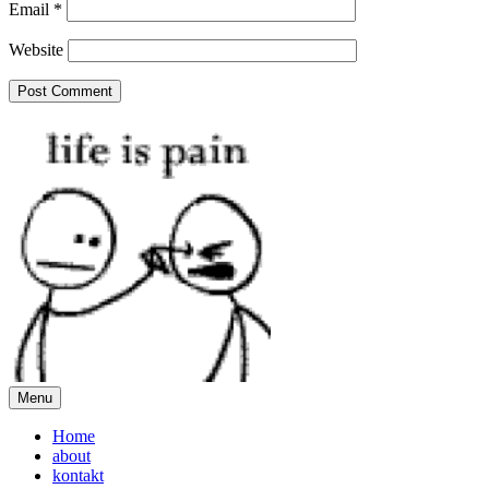
Email
*
Website
Menu
Home
about
kontakt