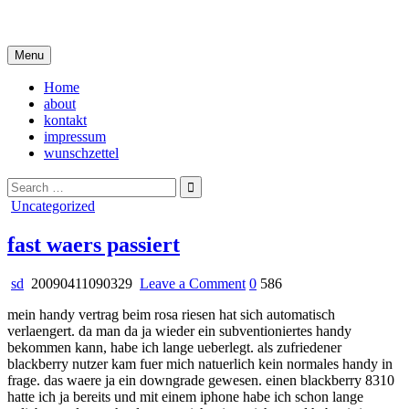
Skip
i live in my own little world, but it's ok… they know me here
to
content
Menu
Home
about
kontakt
impressum
wunschzettel
Search
for:
Posted
Uncategorized
in
fast waers passiert
on
sd
20090411090329
Leave a Comment
0
586
fast
mein handy vertrag beim rosa riesen hat sich automatisch
waers
verlaengert. da man da ja wieder ein subventioniertes handy
passiert
bekommen kann, habe ich lange ueberlegt. als zufriedener
blackberry nutzer kam fuer mich natuerlich kein normales handy in
frage. das waere ja ein downgrade gewesen. einen blackberry 8310
hatte ich ja bereits und mit einem iphone habe ich schon lange