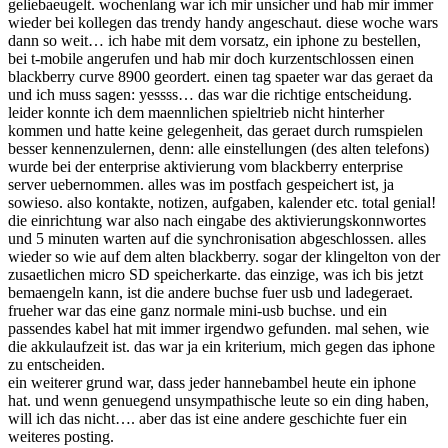
geliebaeugelt. wochenlang war ich mir unsicher und hab mir immer
wieder bei kollegen das trendy handy angeschaut. diese woche wars
dann so weit… ich habe mit dem vorsatz, ein iphone zu bestellen,
bei t-mobile angerufen und hab mir doch kurzentschlossen einen
blackberry curve 8900 geordert. einen tag spaeter war das geraet da
und ich muss sagen: yessss… das war die richtige entscheidung.
leider konnte ich dem maennlichen spieltrieb nicht hinterher
kommen und hatte keine gelegenheit, das geraet durch rumspielen
besser kennenzulernen, denn: alle einstellungen (des alten telefons)
wurde bei der enterprise aktivierung vom blackberry enterprise
server uebernommen. alles was im postfach gespeichert ist, ja
sowieso. also kontakte, notizen, aufgaben, kalender etc. total genial!
die einrichtung war also nach eingabe des aktivierungskonnwortes
und 5 minuten warten auf die synchronisation abgeschlossen. alles
wieder so wie auf dem alten blackberry. sogar der klingelton von der
zusaetlichen micro SD speicherkarte. das einzige, was ich bis jetzt
bemaengeln kann, ist die andere buchse fuer usb und ladegeraet.
frueher war das eine ganz normale mini-usb buchse. und ein
passendes kabel hat mit immer irgendwo gefunden. mal sehen, wie
die akkulaufzeit ist. das war ja ein kriterium, mich gegen das iphone
zu entscheiden.
ein weiterer grund war, dass jeder hannebambel heute ein iphone
hat. und wenn genuegend unsympathische leute so ein ding haben,
will ich das nicht…. aber das ist eine andere geschichte fuer ein
weiteres posting.