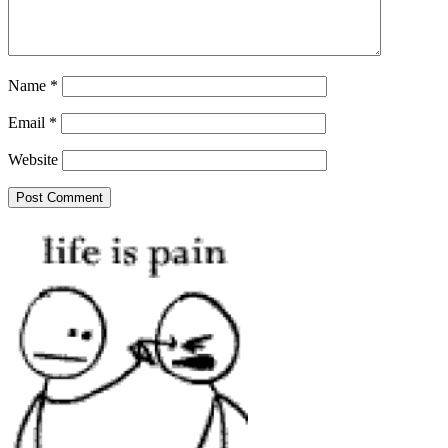
Name
*
Email
*
Website