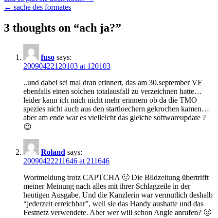
Post
← sache des formates
navigation
3 thoughts on “
ach ja?
”
fuso
says:
20090422120103 at 120103
..und dabei sei mal dran erinnert, das am 30.september VF
ebenfalls einen solchen totalausfall zu verzeichnen hatte…
leider kann ich mich nicht mehr erinnern ob da die TMO
spezies nicht auch aus den startloechern gekrochen kamen…
aber am ende war es vielleicht das gleiche softwareupdate ?
😉
Roland
says:
20090422211646 at 211646
Wortmeldung trotz CAPTCHA 🙂 Die Bildzeitung übertrifft
meiner Meinung nach alles mit ihrer Schlagzeile in der
heutigen Ausgabe. Und die Kanzlerin war vermutlich deshalb
“jederzeit erreichbar”, weil sie das Handy aushatte und das
Festnetz verwendete. Aber wer will schon Angie anrufen? 🙂