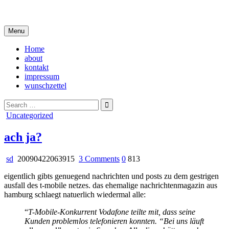
Skip
i live in my own little world, but it's ok… they know me here
to
content
Menu
Home
about
kontakt
impressum
wunschzettel
Search
for:
Posted
Uncategorized
in
ach ja?
on
sd
20090422063915
3 Comments
0
813
ach
eigentlich gibts genuegend nachrichten und posts zu dem gestrigen
ja?
ausfall des t-mobile netzes. das ehemalige nachrichtenmagazin aus
hamburg schlaegt natuerlich wiedermal alle:
“
T-Mobile-Konkurrent Vodafone teilte mit, dass seine
Kunden problemlos telefonieren konnten. “Bei uns läuft