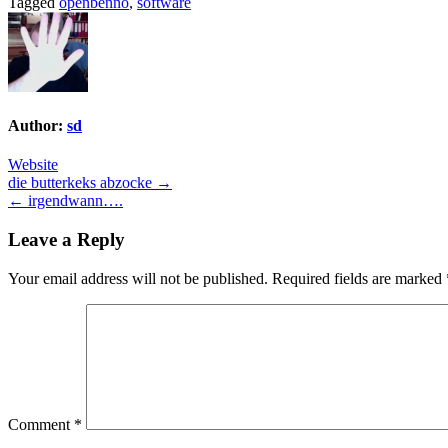
Tagged
openbenno
,
software
Author:
sd
Website
Post
die butterkeks abzocke →
← irgendwann….
navigation
Leave a Reply
Your email address will not be published.
Required fields are marked
Comment
*