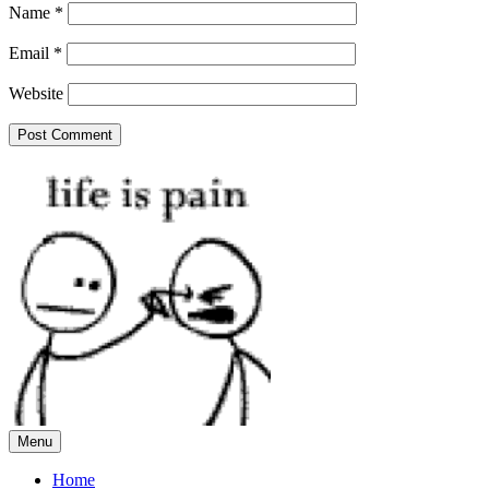
Name
*
Email
*
Website
Menu
Home