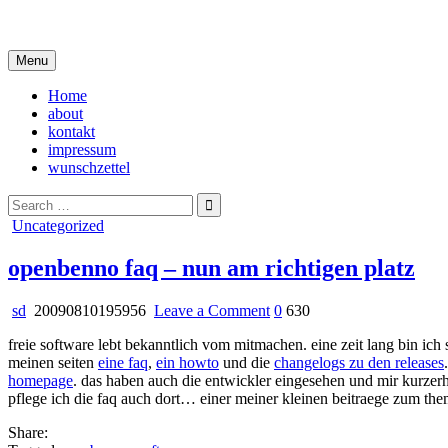
Skip
i live in my own little world, but it's ok… they know me here
to
content
Menu
Home
about
kontakt
impressum
wunschzettel
Search
for:
Posted
Uncategorized
in
openbenno faq – nun am richtigen platz
on
sd
20090810195956
Leave a Comment
0
630
openbenno
freie software lebt bekanntlich vom mitmachen. eine zeit lang bin ich 
faq
meinen seiten
eine faq
,
ein howto
und die
changelogs zu den releases
–
homepage
. das haben auch die entwickler eingesehen und mir kurzerh
nun
pflege ich die faq auch dort… einer meiner kleinen beitraege zum them
am
richtigen
Share:
platz