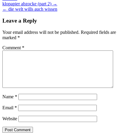
Post
klopapier abzocke (part 2) →
← die welt wills auch wissen
navigation
Leave a Reply
Your email address will not be published.
Required fields are
marked
*
Comment
*
Name
*
Email
*
Website