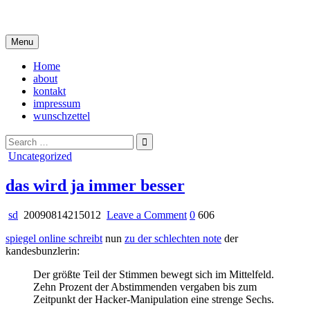
Skip
i live in my own little world, but it's ok… they know me here
to
content
Menu
Home
about
kontakt
impressum
wunschzettel
Search
for:
Posted
Uncategorized
in
das wird ja immer besser
on
sd
20090814215012
Leave a Comment
0
606
das
spiegel online schreibt
nun
zu der schlechten note
der
wird
kandesbunzlerin:
ja
immer
Der größte Teil der Stimmen bewegt sich im Mittelfeld.
besser
Zehn Prozent der Abstimmenden vergaben bis zum
Zeitpunkt der Hacker-Manipulation eine strenge Sechs.