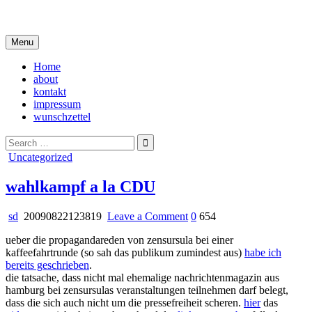
Skip
i live in my own little world, but it's ok… they know me here
to
content
Menu
Home
about
kontakt
impressum
wunschzettel
Search
for:
Posted
Uncategorized
in
wahlkampf a la CDU
on
sd
20090822123819
Leave a Comment
0
654
wahlkampf
ueber die propagandareden von zensursula bei einer
a
kaffeefahrtrunde (so sah das publikum zumindest aus)
habe ich
la
bereits geschrieben
.
CDU
die tatsache, dass nicht mal ehemalige nachrichtenmagazin aus
hamburg bei zensursulas veranstaltungen teilnehmen darf belegt,
dass die sich auch nicht um die pressefreiheit scheren.
hier
das