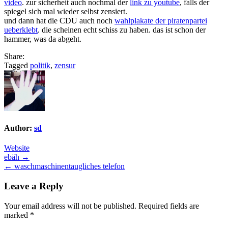
video
. zur sicherheit auch nochmal der
link zu youtube
, falls der
spiegel sich mal wieder selbst zensiert.
und dann hat die CDU auch noch
wahlplakate der piratenpartei
ueberklebt
. die scheinen echt schiss zu haben. das ist schon der
hammer, was da abgeht.
Share:
Tagged
politik
,
zensur
Author:
sd
Website
Post
ebäh →
← waschmaschinentaugliches telefon
navigation
Leave a Reply
Your email address will not be published.
Required fields are
marked
*