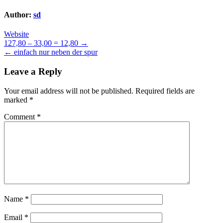
Author:
sd
Website
Post
127,80 – 33,00 = 12,80 →
← einfach nur neben der spur
navigation
Leave a Reply
Your email address will not be published.
Required fields are
marked
*
Comment
*
Name
*
Email
*