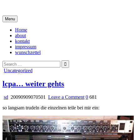
Skip
i live in my own little world, but it's ok… they know me here
to
content
Menu
Home
about
kontakt
impressum
wunschzettel
Search
for:
Posted
Uncategorized
in
lcpa… weiter gehts
on
sd
20090909070501
Leave a Comment
0
681
lcpa…
so langsam trudeln die einzelnen teile bei mir ein:
weiter
gehts