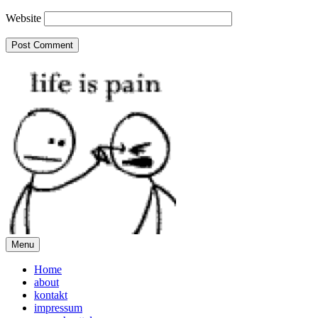
Website
Menu
Home
about
kontakt
impressum