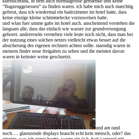
kuehlschrank, in dem auch normalgrosse getraenke und keine
“flugzeuggroessen” zu finden waren. ich habe mich auch maechtig
gefreut, dass ich wiedermal ein badezimmer im hotel hatte, dass
keine einzige kleine schimmelecke vorzuweisen hatte.
und wlan fuer umme gabs im hotel auch. anscheinend verstehen die
langsam alle, dass das einfach wie wasser zur grundversorgung
gehoert. andererseits verstehen viele leute noch nicht, dass man bei
der nutzung eines solchen netzes vielleicht etwas besser auf die
absicherung des eigenen rechners achten sollte. staendig waren in
meinem finder neue freigaben zu sehen und die meisten davon
waren in keinster weise geschuetzt.
und am rand
noch…. glaenzende displays braucht echt kein mensch, oder? das
einzige, was ich gerne haette, waere ein (z.b. bad-) spiegel mit