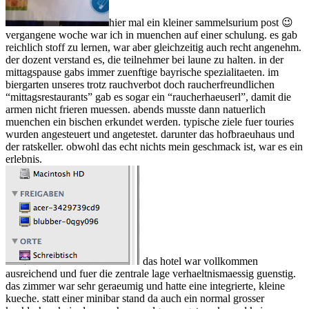
hier mal ein kleiner sammelsurium post 😉
vergangene woche war ich in muenchen auf einer schulung. es gab
reichlich stoff zu lernen, war aber gleichzeitig auch recht angenehm.
der dozent verstand es, die teilnehmer bei laune zu halten. in der
mittagspause gabs immer zuenftige bayrische spezialitaeten. im
biergarten unseres trotz rauchverbot doch raucherfreundlichen
“mittagsrestaurants” gab es sogar ein “raucherhaeuserl”, damit die
armen nicht frieren muessen. abends musste dann natuerlich
muenchen ein bischen erkundet werden. typische ziele fuer touries
wurden angesteuert und angetestet. darunter das hofbraeuhaus und
der ratskeller. obwohl das echt nichts mein geschmack ist, war es ein
erlebnis.
das hotel war vollkommen
ausreichend und fuer die zentrale lage verhaeltnismaessig guenstig.
das zimmer war sehr geraeumig und hatte eine integrierte, kleine
kueche. statt einer minibar stand da auch ein normal grosser