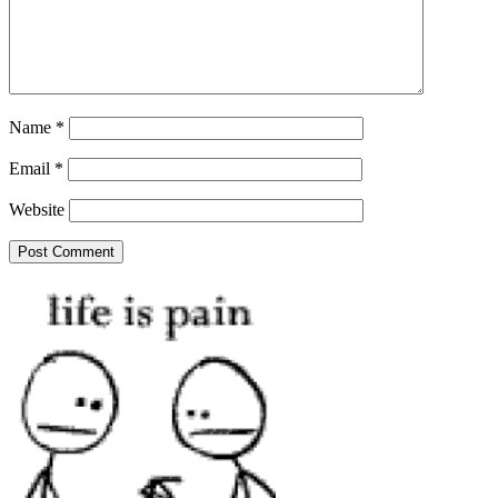
Name
*
Email
*
Website