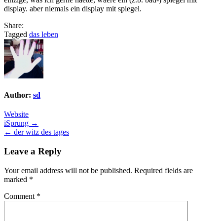
display. aber niemals ein display mit spiegel.
Share:
Tagged
das leben
Author:
sd
Website
Post
iSprung →
← der witz des tages
navigation
Leave a Reply
Your email address will not be published.
Required fields are
marked
*
Comment
*