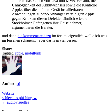
anderem das Fehlen von Java und MMS-Versand, die
Unmöglichkeit des Akkuwechsels sowie die Kontrolle
Apples über die auf dem Gerät installierbaren
Anwendungen. iPhone-Anhänger verteidigten Apple
gegen Kritik an diesen Defekten ähnlich wie die
Stockholmer Gefangenen ihre Geiselnehmer,
argumentieren die Berater.
und dann
die kommentare dazu
im forum. eigentlich wollte ich was
im fersehen schauen… aber das is ja viel besser.
Share:
Tagged
apple
,
mobilfunk
Author:
sd
Website
Post
schlechtes phishing →
← audiovisuelles
navigation