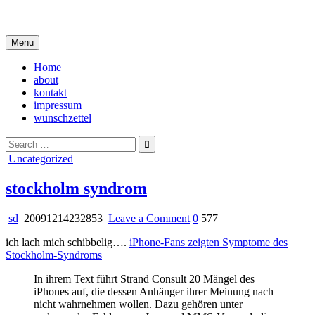
Skip
i live in my own little world, but it's ok… they know me here
to
content
Menu
Home
about
kontakt
impressum
wunschzettel
Search
for:
Posted
Uncategorized
in
stockholm syndrom
on
sd
20091214232853
Leave a Comment
0
577
stockholm
ich lach mich schibbelig….
iPhone-Fans zeigten Symptome des
syndrom
Stockholm-Syndroms
In ihrem Text führt Strand Consult 20 Mängel des
iPhones auf, die dessen Anhänger ihrer Meinung nach
nicht wahrnehmen wollen. Dazu gehören unter