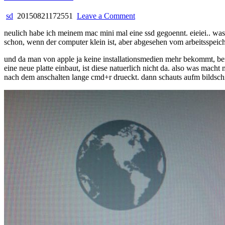
on
sd
20150821172551
Leave a Comment
mac
neulich habe ich meinem mac mini mal eine ssd gegoennt. eieiei.. was 
mini
schon, wenn der computer klein ist, aber abgesehen vom arbeitsspeiche
mit
ssd
und da man von apple ja keine installationsmedien mehr bekommt, befi
eine neue platte einbaut, ist diese natuerlich nicht da. also was mach
nach dem anschalten lange cmd+r drueckt. dann schauts aufm bildsch