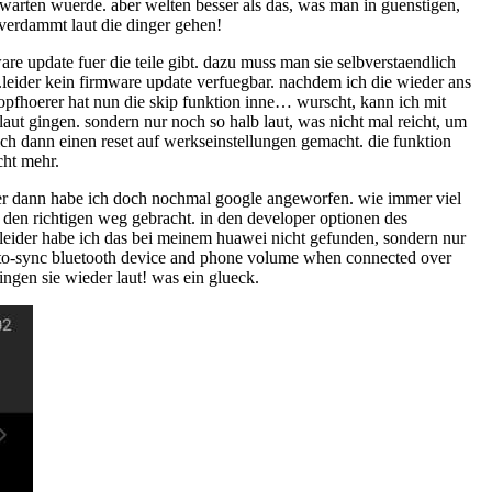
 erwarten wuerde. aber welten besser als das, was man in guenstigen,
verdammt laut die dinger gehen!
are update fuer die teile gibt. dazu muss man sie selbverstaendlich
.leider kein firmware update verfuegbar. nachdem ich die wieder ans
kopfhoerer hat nun die skip funktion inne… wurscht, kann ich mit
 laut gingen. sondern nur noch so halb laut, was nicht mal reicht, um
ch dann einen reset auf werkseinstellungen gemacht. die funktion
cht mehr.
aber dann habe ich doch nochmal google angeworfen. wie immer viel
 den richtigen weg gebracht. in den developer optionen des
leider habe ich das bei meinem huawei nicht gefunden, sondern nur
auto-sync bluetooth device and phone volume when connected over
ingen sie wieder laut! was ein glueck.