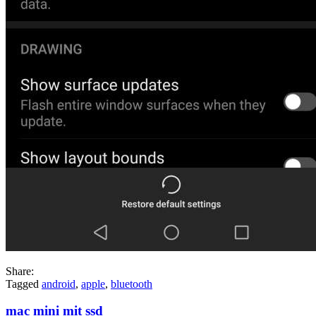
Share:
Tagged
android
,
apple
,
bluetooth
mac mini mit ssd