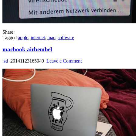
Share:
Tagged
apple
,
internet
,
mac
,
software
macbook airbembel
on
sd
20141123165049
Leave a Comment
macbook
airbembel