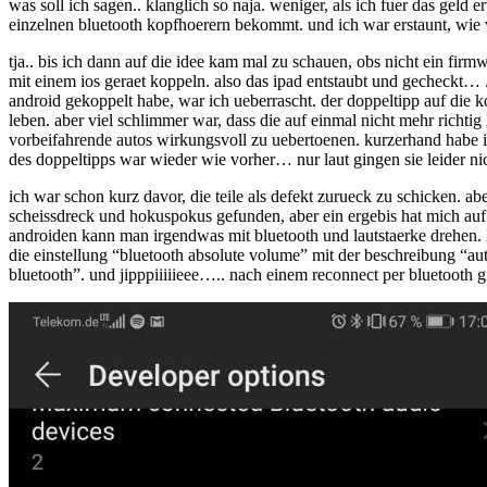
was soll ich sagen.. klanglich so naja. weniger, als ich fuer das geld
einzelnen bluetooth kopfhoerern bekommt. und ich war erstaunt, wie 
tja.. bis ich dann auf die idee kam mal zu schauen, obs nicht ein firmw
mit einem ios geraet koppeln. also das ipad entstaubt und gecheckt… 
android gekoppelt habe, war ich ueberrascht. der doppeltipp auf die 
leben. aber viel schlimmer war, dass die auf einmal nicht mehr richtig
vorbeifahrende autos wirkungsvoll zu uebertoenen. kurzerhand habe i
des doppeltipps war wieder wie vorher… nur laut gingen sie leider ni
ich war schon kurz davor, die teile als defekt zurueck zu schicken. 
scheissdreck und hokuspokus gefunden, aber ein ergebis hat mich auf
androiden kann man irgendwas mit bluetooth und lautstaerke drehen. 
die einstellung “bluetooth absolute volume” mit der beschreibung “
bluetooth”. und jipppiiiiieee….. nach einem reconnect per bluetooth g