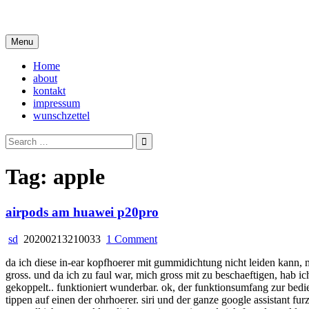
Skip
i live in my own little world, but it's ok… they know me here
to
content
Menu
Home
about
kontakt
impressum
wunschzettel
Search
for:
Tag:
apple
airpods am huawei p20pro
on
sd
20200213210033
1 Comment
airpods
da ich diese in-ear kopfhoerer mit gummidichtung nicht leiden kann, 
am
gross. und da ich zu faul war, mich gross mit zu beschaeftigen, hab 
huawei
gekoppelt.. funktioniert wunderbar. ok, der funktionsumfang zur bed
p20pro
tippen auf einen der ohrhoerer. siri und der ganze google assistant fu