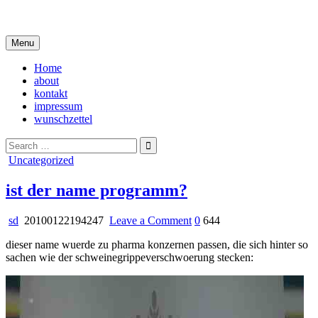
Skip
i live in my own little world, but it's ok… they know me here
to
content
Menu
Home
about
kontakt
impressum
wunschzettel
Search
for:
Posted
Uncategorized
in
ist der name programm?
on
sd
20100122194247
Leave a Comment
0
644
ist
dieser name wuerde zu pharma konzernen passen, die sich hinter so
der
sachen wie der schweinegrippeverschwoerung stecken:
name
programm?