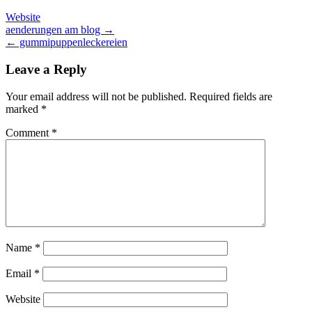
Website
Post
aenderungen am blog →
← gummipuppenleckereien
navigation
Leave a Reply
Your email address will not be published.
Required fields are
marked
*
Comment
*
Name
*
Email
*
Website