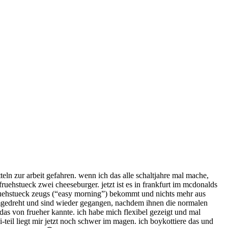
teln zur arbeit gefahren. wenn ich das alle schaltjahre mal mache,
ehstueck zwei cheeseburger. jetzt ist es in frankfurt im mcdonalds
ruehstueck zeugs (“easy morning”) bekommt und nichts mehr aus
umgedreht und sind wieder gegangen, nachdem ihnen die normalen
 das von frueher kannte. ich habe mich flexibel gezeigt und mal
i-teil liegt mir jetzt noch schwer im magen. ich boykottiere das und