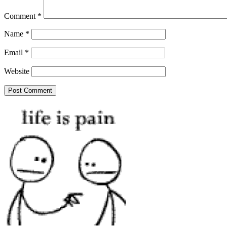
Comment
*
Name
*
Email
*
Website