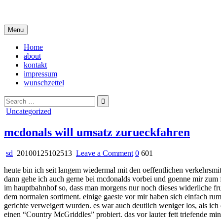
Skip
i live in my own little world, but it's ok… they know me here
to
content
Menu
Home
about
kontakt
impressum
wunschzettel
Search
for:
Posted
Uncategorized
in
mcdonals will umsatz zurueckfahren
on
sd
20100125102513
Leave a Comment
0
601
mcdonals
heute bin ich seit langem wiedermal mit den oeffentlichen verkehrsmit
will
dann gehe ich auch gerne bei mcdonalds vorbei und goenne mir zum fru
umsatz
im hauptbahnhof so, dass man morgens nur noch dieses widerliche f
zurueckfahren
dem normalen sortiment. einige gaeste vor mir haben sich einfach r
gerichte verweigert wurden. es war auch deutlich weniger los, als ich
einen “Country McGriddles” probiert. das vor lauter fett triefende min