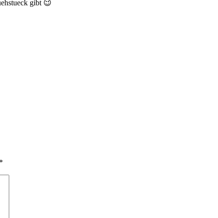
uehstueck gibt 😉
*