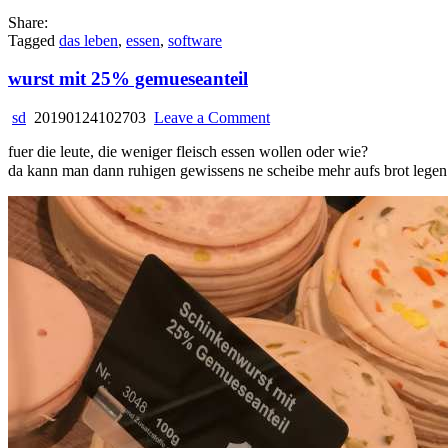
Share:
Tagged
das leben
,
essen
,
software
wurst mit 25% gemueseanteil
on
sd
20190124102703
Leave a Comment
wurst
fuer die leute, die weniger fleisch essen wollen oder wie?
mit
da kann man dann ruhigen gewissens ne scheibe mehr aufs brot leg
25%
gemueseanteil