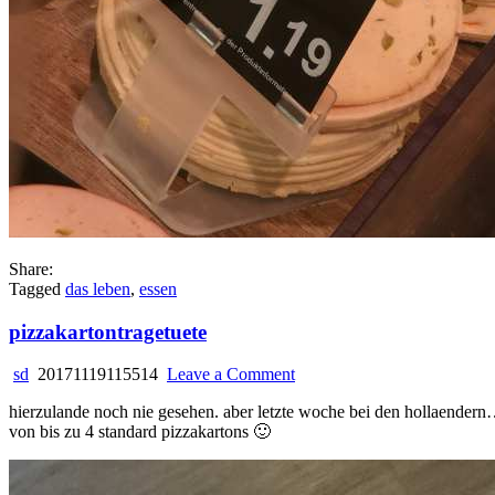
Share:
Tagged
das leben
,
essen
pizzakartontragetuete
on
sd
20171119115514
Leave a Comment
pizzakartontragetuete
hierzulande noch nie gesehen. aber letzte woche bei den hollaender
von bis zu 4 standard pizzakartons 🙂