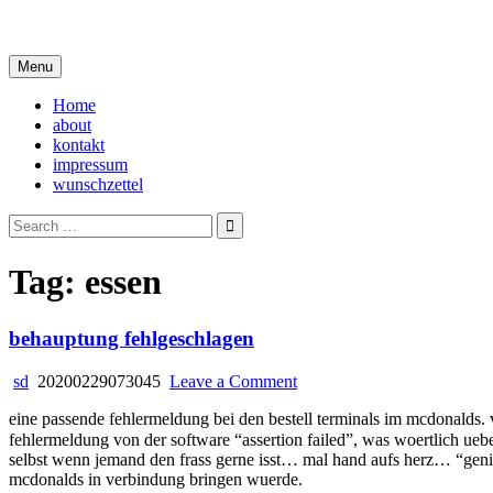
Skip
i live in my own little world, but it's ok… they know me here
to
content
Menu
Home
about
kontakt
impressum
wunschzettel
Search
for:
Tag:
essen
behauptung fehlgeschlagen
on
sd
20200229073045
Leave a Comment
behauptung
eine passende fehlermeldung bei den bestell terminals im mcdonald
fehlgeschlagen
fehlermeldung von der software “assertion failed”, was woertlich ueb
selbst wenn jemand den frass gerne isst… mal hand aufs herz… “genies
mcdonalds in verbindung bringen wuerde.