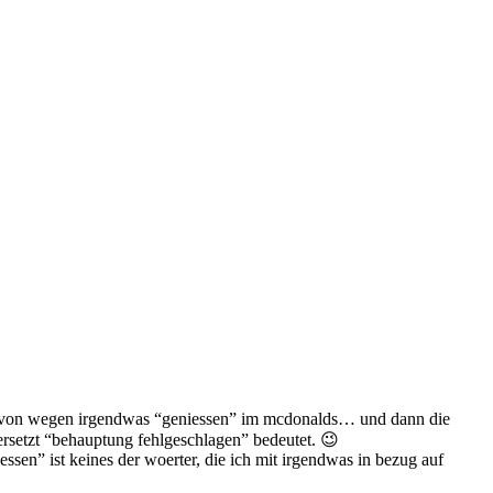
s. von wegen irgendwas “geniessen” im mcdonalds… und dann die
ersetzt “behauptung fehlgeschlagen” bedeutet. 😉
sen” ist keines der woerter, die ich mit irgendwas in bezug auf