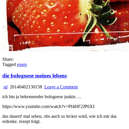
Share:
Tagged
essen
die bolognese meines lebens
on
sd
20140402130158
Leave a Comment
die
ich bin ja bekennender bolognese junkie….
bolognese
meines
https://www.youtube.com/watch?v=Pf4HF2JP6XI
lebens
das dauert! mal sehen, obs auch so lecker wird, wie ich mir das
erdenke. rezept folgt.