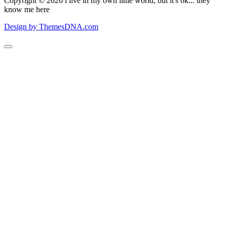
Copyright © 2026 i live in my own little world, but it's ok... they
know me here
Design by ThemesDNA.com
Scroll
to
Top