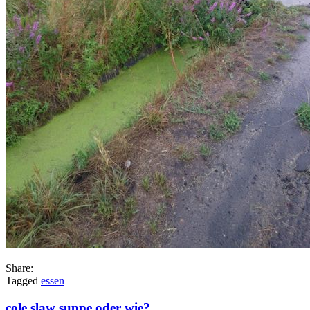
Share:
Tagged
essen
cole slaw suppe oder wie?