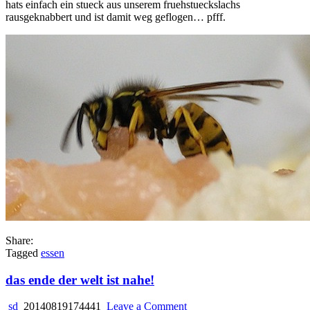
hats einfach ein stueck aus unserem fruehstueckslachs
flugviech
rausgeknabbert und ist damit weg geflogen… pfff.
Share:
Tagged
essen
das ende der welt ist nahe!
on
sd
20140819174441
Leave a Comment