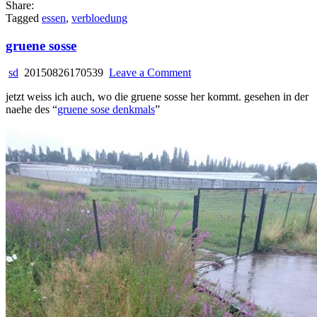
Share:
Tagged
essen
,
verbloedung
gruene sosse
on
sd
20150826170539
Leave a Comment
gruene
jetzt weiss ich auch, wo die gruene sosse her kommt. gesehen in der
sosse
naehe des “
gruene sose denkmals
”