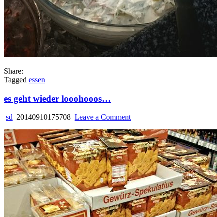
Share:
Tagged
essen
es geht wieder looohooos…
on
sd
20140910175708
Leave a Comment
es
geht
wieder
looohooos…