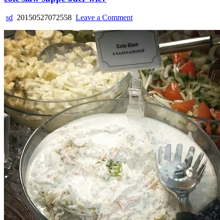
on
sd
20150527072558
Leave a Comment
cole
slaw
suppe
oder
wie?