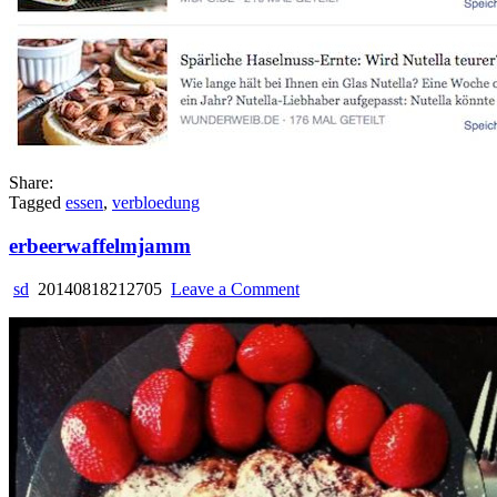
Share:
Tagged
essen
,
verbloedung
erbeerwaffelmjamm
on
sd
20140818212705
Leave a Comment
erbeerwaffelmjamm