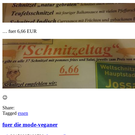
… fuer 6,66 EUR
😉
Share:
Tagged
essen
fuer die mode-veganer