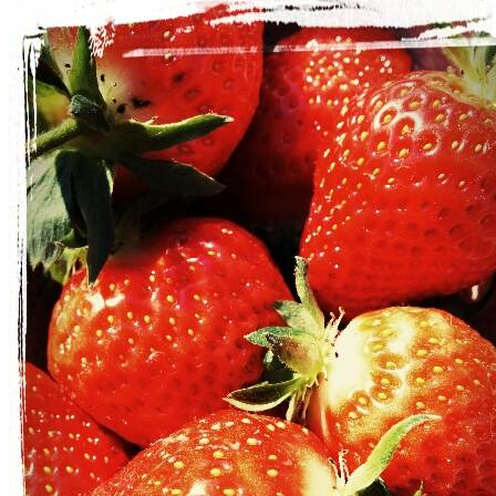
saison-
jippie!