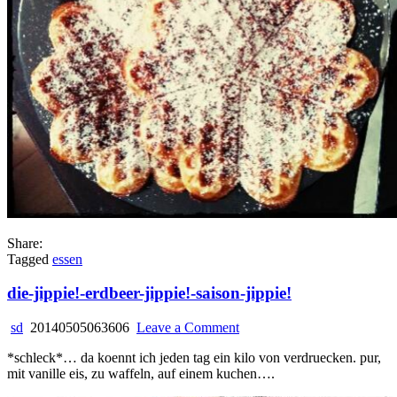
Share:
Tagged
essen
die-jippie!-erdbeer-jippie!-saison-jippie!
on
sd
20140505063606
Leave a Comment
die-
*schleck*… da koennt ich jeden tag ein kilo von verdruecken. pur,
jippie!-
mit vanille eis, zu waffeln, auf einem kuchen….
erdbeer-
jippie!-