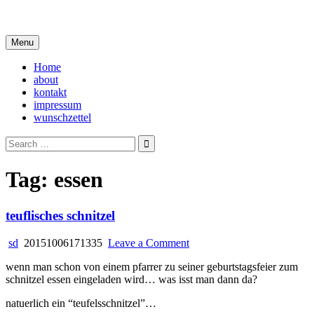
Skip
i live in my own little world, but it's ok… they know me here
to
content
Menu
Home
about
kontakt
impressum
wunschzettel
Search
for:
Tag:
essen
teuflisches schnitzel
on
sd
20151006171335
Leave a Comment
teuflisches
wenn man schon von einem pfarrer zu seiner geburtstagsfeier zum
schnitzel
schnitzel essen eingeladen wird… was isst man dann da?
natuerlich ein “teufelsschnitzel”…