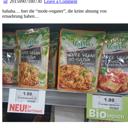
on
sd
20150907180730
Leave a Comment
fuer
hahaha… fuer die “mode-veganer”, die keine ahnung von
die
ernaehrung haben…
mode-
veganer