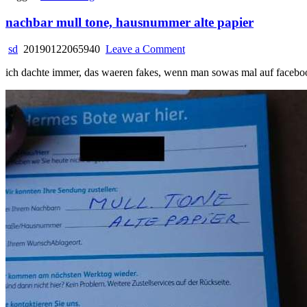
nachbar mull tone, hausnummer alte papier
on
sd
20190122065940
Leave a Comment
nachbar
ich dachte immer, das waeren fakes, wenn man sowas mal auf facebook
mull
tone,
hausnummer
alte
papier