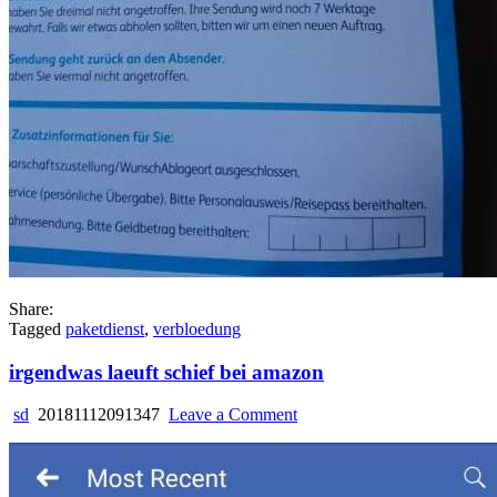
Share:
Tagged
paketdienst
,
verbloedung
irgendwas laeuft schief bei amazon
on
sd
20181112091347
Leave a Comment
irgendwas
laeuft
schief
bei