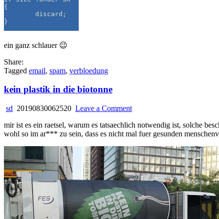
ein ganz schlauer 😉
Share:
Tagged
email
,
spam
,
verbloedung
kein plastik in die biotonne
on
sd
20190830062520
Leave a Comment
kein
mir ist es ein raetsel, warum es tatsaechlich notwendig ist, solche be
plastik
wohl so im ar*** zu sein, dass es nicht mal fuer gesunden menschenve
in
die
biotonne