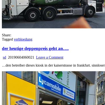
Share:
Tagged
verbloedung
der heutige deppenpreis geht an….
on
sd
20190604060021
Leave a Comment
der
…den betreiber dieses kiosk in der kaiserstrasse in frankfurt. sinnlo
heutige
deppenpreis
geht
an….