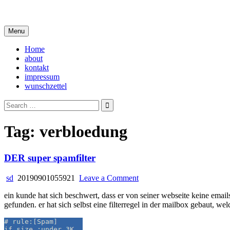
Skip
i live in my own little world, but it's ok… they know me here
to
content
Menu
Home
about
kontakt
impressum
wunschzettel
Search
for:
Tag:
verbloedung
DER super spamfilter
on
sd
20190901055921
Leave a Comment
DER
ein kunde hat sich beschwert, dass er von seiner webseite keine ema
super
gefunden. er hat sich selbst eine filterregel in der mailbox gebaut, wel
spamfilter