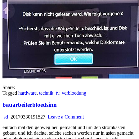
Share:
Tagged
hardware
,
technik
,
tv
,
verbloedung
bauarbeiterbloedsinn
on
sd
20170330191527
Leave a Comment
bauarbeiterbloedsinn
einfach mal den gehweg neu gemacht und um den stromkasten
gebaut. und ich dachte, solche sachen werden nur in asien gemacht.
oder photomontagen. oder extra fuer facebook. nee.. is echt.