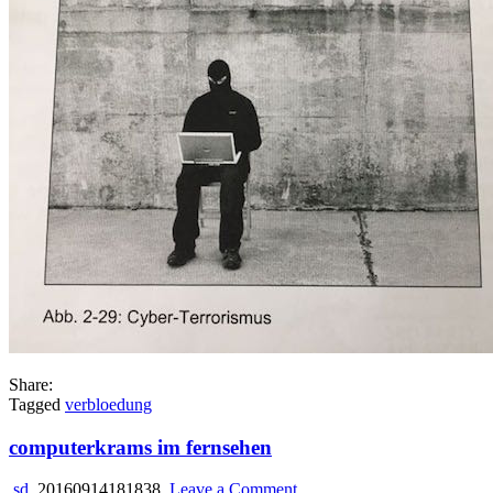
Share:
Tagged
verbloedung
computerkrams im fernsehen
on
sd
20160914181838
Leave a Comment