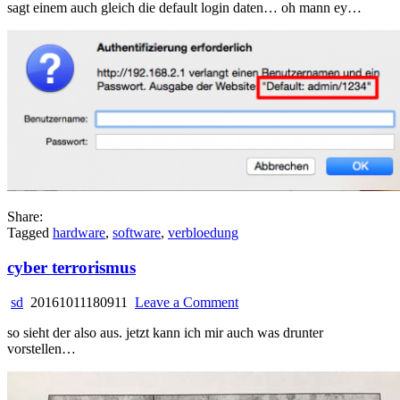
sagt einem auch gleich die default login daten… oh mann ey…
frei
haus
Share:
Tagged
hardware
,
software
,
verbloedung
cyber terrorismus
on
sd
20161011180911
Leave a Comment
cyber
so sieht der also aus. jetzt kann ich mir auch was drunter
terrorismus
vorstellen…