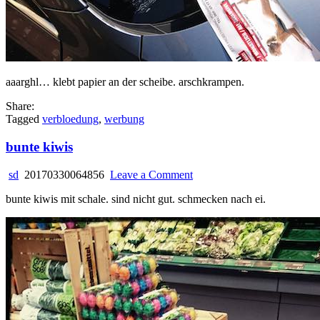
aaarghl… klebt papier an der scheibe. arschkrampen.
Share:
Tagged
verbloedung
,
werbung
bunte kiwis
on
sd
20170330064856
Leave a Comment
bunte
bunte kiwis mit schale. sind nicht gut. schmecken nach ei.
kiwis