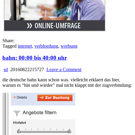
Share:
Tagged
internet
,
verbloedung
,
werbung
bahn: 00:00 bis 40:00 uhr
on
sd
20160822215727
Leave a Comment
bahn:
die deutsche bahn kann schon was. vielleicht erklaert das hier,
00:00
warum es “hin und wieder” mal nicht klappt mit der zugverbindung:
bis
40:00
uhr