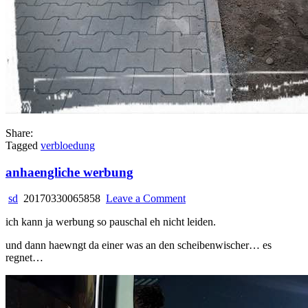
Share:
Tagged
verbloedung
anhaengliche werbung
on
sd
20170330065858
Leave a Comment
anhaengliche
ich kann ja werbung so pauschal eh nicht leiden.
werbung
und dann haewngt da einer was an den scheibenwischer… es
regnet…