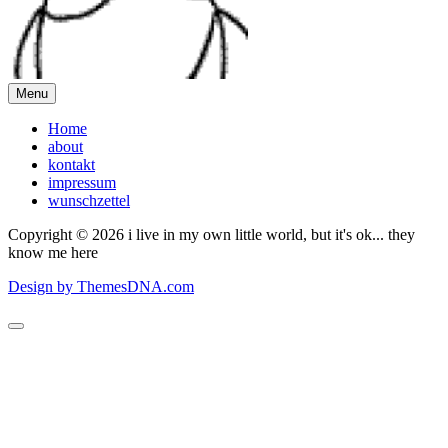
Menu
Home
about
kontakt
impressum
wunschzettel
Copyright © 2026 i live in my own little world, but it's ok... they
know me here
Design by ThemesDNA.com
Scroll
to
Top