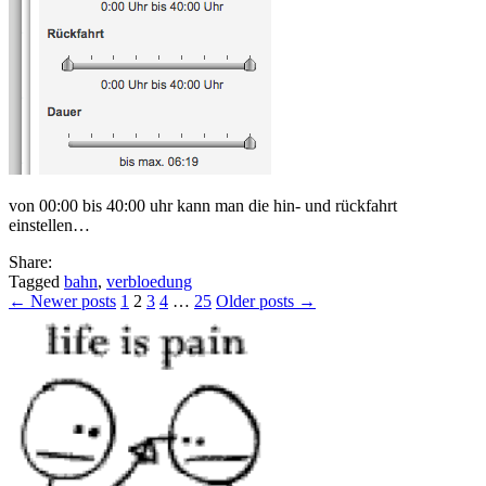
von 00:00 bis 40:00 uhr kann man die hin- und rückfahrt
einstellen…
Share:
Tagged
bahn
,
verbloedung
Posts
← Newer posts
1
2
3
4
…
25
Older posts →
pagination