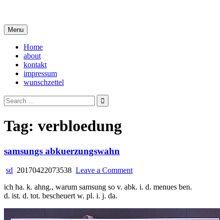
Skip
i live in my own little world, but it's ok… they know me here
to
content
Menu
Home
about
kontakt
impressum
wunschzettel
Search
for:
Tag:
verbloedung
samsungs abkuerzungswahn
on
sd
20170422073538
Leave a Comment
samsungs
ich ha. k. ahng., warum samsung so v. abk. i. d. menues ben.
abkuerzungswahn
d. ist. d. tot. bescheuert w. pl. i. j. da.