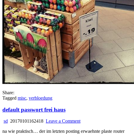
Share:
Tagged
misc
,
verbloedung
default passwort frei haus
on
sd
20170101162418
Leave a Comment
default
na wie praktisch… der im letzten posting erwaehnte plaste router
passwort