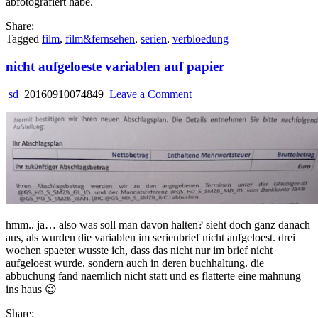
abfotografiert habe.
Share:
Tagged
film
,
film&fernsehen
,
serien
,
verbloedung
nicht aufgeloeste variablen auf papier
on
sd
20160910074849
Leave a Comment
nicht
aufgeloeste
variablen
auf
papier
hmm.. ja… also was soll man davon halten? sieht doch ganz danach
aus, als wurden die variablen im serienbrief nicht aufgeloest. drei
wochen spaeter wusste ich, dass das nicht nur im brief nicht
aufgeloest wurde, sondern auch in deren buchhaltung. die
abbuchung fand naemlich nicht statt und es flatterte eine mahnung
ins haus 😉
Share: