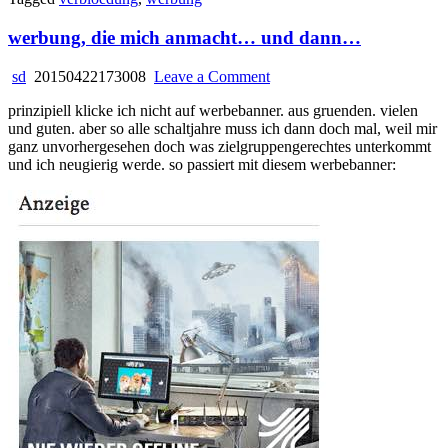
werbung, die mich anmacht… und dann…
on
sd
20150422173008
Leave a Comment
werbung,
prinzipiell klicke ich nicht auf werbebanner. aus gruenden. vielen
die
und guten. aber so alle schaltjahre muss ich dann doch mal, weil mir
mich
ganz unvorhergesehen doch was zielgruppengerechtes unterkommt
anmacht…
und ich neugierig werde. so passiert mit diesem werbebanner:
und
dann…