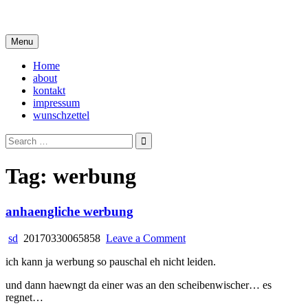
Skip
i live in my own little world, but it's ok… they know me here
to
content
Menu
Home
about
kontakt
impressum
wunschzettel
Search
for:
Tag:
werbung
anhaengliche werbung
on
sd
20170330065858
Leave a Comment
anhaengliche
ich kann ja werbung so pauschal eh nicht leiden.
werbung
und dann haewngt da einer was an den scheibenwischer… es
regnet…