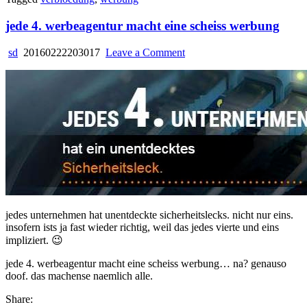
jede 4. werbeagentur macht eine scheiss werbung
on
sd
20160222203017
Leave a Comment
jede
4.
werbeagentur
macht
eine
scheiss
werbung
jedes unternehmen hat unentdeckte sicherheitslecks. nicht nur eins.
insofern ists ja fast wieder richtig, weil das jedes vierte und eins
impliziert. 😉
jede 4. werbeagentur macht eine scheiss werbung… na? genauso
doof. das machense naemlich alle.
Share: