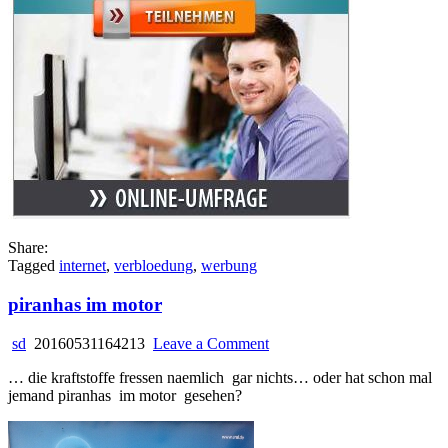
Share:
Tagged
internet
,
verbloedung
,
werbung
piranhas im motor
on
sd
20160531164213
Leave a Comment
piranhas
… die kraftstoffe fressen naemlich gar nichts… oder hat schon mal
im
jemand piranhas im motor gesehen?
motor