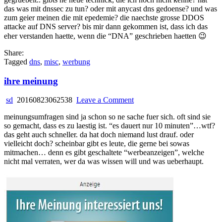
das was mit dnssec zu tun? oder mit anycast dns gedoense? und was
zum geier meinen die mit epedemie? die naechste grosse DDOS
attacke auf DNS server? bis mir dann gekommen ist, dass ich das
eher verstanden haette, wenn die “DNA” geschrieben haetten 😉
Share:
Tagged
dns
,
misc
,
werbung
ihre meinung
on
sd
20160823062538
Leave a Comment
ihre
meinungsumfragen sind ja schon so ne sache fuer sich. oft sind sie
meinung
so gemacht, dass es zu laestig ist. “es dauert nur 10 minuten”…wtf?
das geht auch schneller. da hat doch niemand lust drauf. oder
vielleicht doch? scheinbar gibt es leute, die gerne bei sowas
mitmachen… denn es gibt geschaltete “werbeanzeigen”, welche
nicht mal verraten, wer da was wissen will und was ueberhaupt.