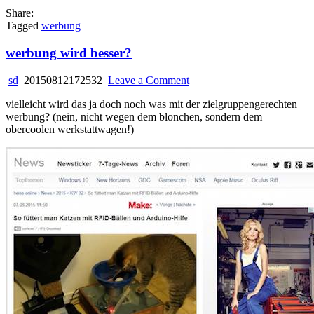
Share:
Tagged
werbung
werbung wird besser?
on
sd
20150812172532
Leave a Comment
werbung
vielleicht wird das ja doch noch was mit der zielgruppengerechten
wird
werbung? (nein, nicht wegen dem blonchen, sondern dem
besser?
obercoolen werkstattwagen!)