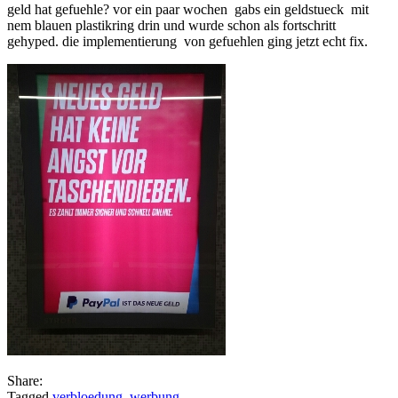
geld hat gefuehle? vor ein paar wochen gabs ein geldstueck mit
hat
nem blauen plastikring drin und wurde schon als fortschritt
angst?
gehyped. die implementierung von gefuehlen ging jetzt echt fix.
Share:
Tagged
verbloedung
,
werbung