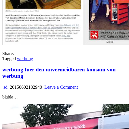
Share:
Tagged
werbung
werbung fuer den unvermeidbaren konsum von
werbung
on
sd
20150602182940
Leave a Comment
werbung
blabla…
fuer
den
unvermeidbaren
konsum
von
werbung