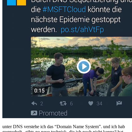
unter DNS verstehe ich das “Domain Name System”. und ich hab
gegruebelt.. gibts ne neue technick, die ich noch nicht kenne? hat