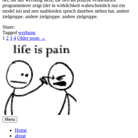
programmierer zeigt (der in wirklichkeit wahrscheinlich nur ein
model ist) und nen suabloeden spruch daneben stehen hat. andere
zielgruppe. andere zielgruppe. andere zielgruppe.
Share:
Tagged
werbung
Posts
1
2
3
4
Older posts →
pagination
Menu
Home
about