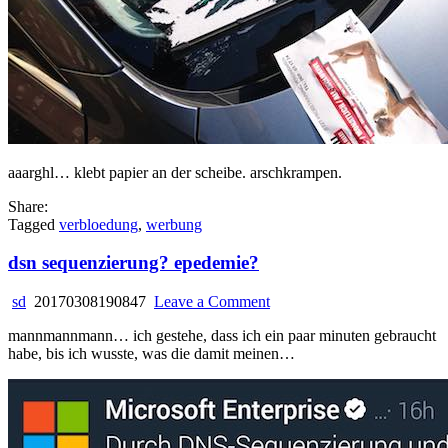
aaarghl… klebt papier an der scheibe. arschkrampen.
Share:
Tagged
verbloedung
,
werbung
dsn sequenzierung? epedemie?
on
sd
20170308190847
Leave a Comment
dsn
mannmannmann… ich gestehe, dass ich ein paar minuten gebraucht
sequenzierung?
habe, bis ich wusste, was die damit meinen…
epedemie?