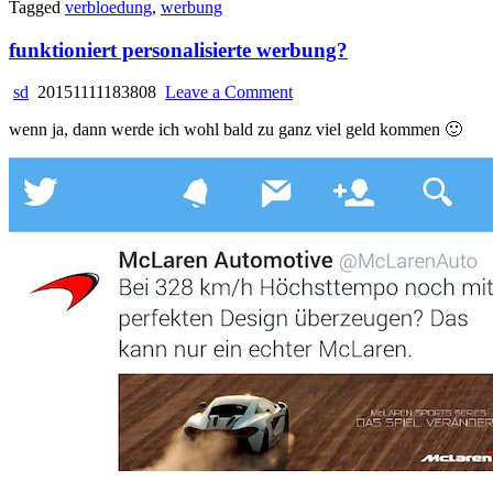
Tagged
verbloedung
,
werbung
funktioniert personalisierte werbung?
on
sd
20151111183808
Leave a Comment
funktioniert
wenn ja, dann werde ich wohl bald zu ganz viel geld kommen 🙂
personalisierte
werbung?