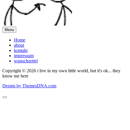
Menu
Home
about
kontakt
impressum
wunschzettel
Copyright © 2026 i live in my own little world, but it's ok... they
know me here
Design by ThemesDNA.com
Scroll
to
Top