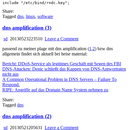
Share:
Tagged
dns
,
linux
,
software
dns amplification (3)
on
sd
20130523223510
Leave a Comment
dns
passend zu meiner plage mit dns amplification (
1
,
2
) bzw dns
amplification
allgemein findet sich aktuell bei heise material:
(3)
Bericht: DDoS-Service als legitimes Geschäft mit Segen des FBI
DNS-Attacken: Denic schließt das Kappen von DNS-Antwortraten
nicht aus
A Common Operational Problem in DNS Servers – Failure To
Respond.
RIPE: Angriffe auf das Domain Name System nehmen zu
Share:
Tagged
dns
dns amplification (2)
on
sd
20130521205631
Leave a Comment