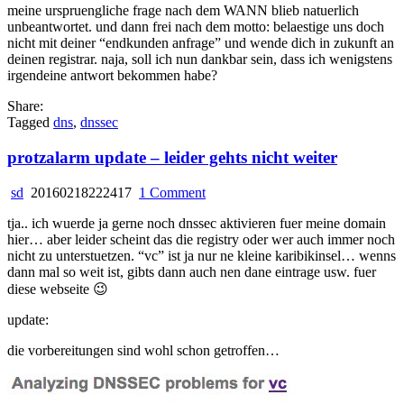
meine urspruengliche frage nach dem WANN blieb natuerlich
unbeantwortet. und dann frei nach dem motto: belaestige uns doch
nicht mit deiner “endkunden anfrage” und wende dich in zukunft an
deinen registrar. naja, soll ich nun dankbar sein, dass ich wenigstens
irgendeine antwort bekommen habe?
Share:
Tagged
dns
,
dnssec
protzalarm update – leider gehts nicht weiter
on
sd
20160218222417
1 Comment
protzalarm
tja.. ich wuerde ja gerne noch dnssec aktivieren fuer meine domain
update
hier… aber leider scheint das die registry oder wer auch immer noch
–
nicht zu unterstuetzen. “vc” ist ja nur ne kleine karibikinsel… wenns
leider
dann mal so weit ist, gibts dann auch nen dane eintrage usw. fuer
gehts
diese webseite 😉
nicht
weiter
update:
die vorbereitungen sind wohl schon getroffen…