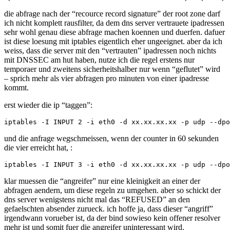
die abfrage nach der “recource record signature” der root zone darf
ich nicht komplett rausfilter, da dem dns server vertrauete ipadressen
sehr wohl genau diese abfrage machen koennen und duerfen. dafuer
ist diese loesung mit iptables eigentlich eher ungeeignet. aber da ich
weiss, dass die server mit den “vertrauten” ipadressen noch nichts
mit DNSSEC am hut haben, nutze ich die regel erstens nur
temporaer und zweitens sicherheitshalber nur wenn “geflutet” wird
– sprich mehr als vier abfragen pro minuten von einer ipadresse
kommt.
erst wieder die ip “taggen”:
und die anfrage wegschmeissen, wenn der counter in 60 sekunden
die vier erreicht hat, :
klar muessen die “angreifer” nur eine kleinigkeit an einer der
abfragen aendern, um diese regeln zu umgehen. aber so schickt der
dns server wenigstens nicht mal das “REFUSED” an den
gefaelschten absender zurueck. ich hoffe ja, dass dieser “angriff”
irgendwann vorueber ist, da der bind sowieso kein offener resolver
mehr ist und somit fuer die angreifer uninteressant wird.