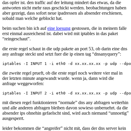
das opfer ist. den traffic auf der leitung mindert das etwas, da die
antworten nicht mehr raus geschickt werden. beobachtungen haben
aber gezeigt, dass sofort neue ipadressen als absender erschienen,
sobald man welche geblockt hat.
beim suchen bin ich auf
eine loesung
gestossen, die in meinem falle
erst einmal ausreichend ist. dabei wird mit iptables in das paket
“reingeschaut”.
die erste regel schaut in die udp pakete an port 53, ob darin eine dns
any anfrage steckt und setzt fuer die ip einen tag “dnsanyquery”:
die zweite regel prueft, ob die erste regel noch weitere vier mal in
der letzten minute angewandt wurde. wenn ja, dann wird die
anfrage weggeworfen:
mit diesen regel funktionieren “normale” dns any abfragen weiterhin
und alle anderen abfragen bleiben davon sowieso unberuehrt. da die
absender ips ohnehin gefaelscht sind, wird auch niemand “unnoetig”
ausgesperrt.
leider bekommen die “angreifer” nicht mit, dass der dns server kein