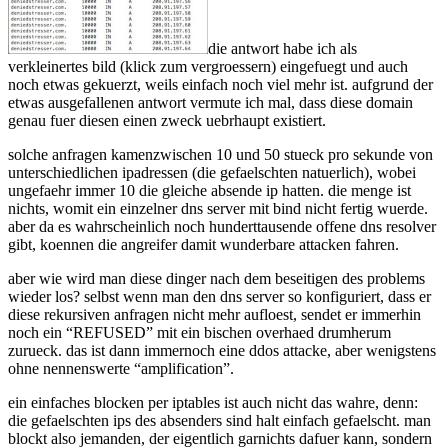
die antwort habe ich als
verkleinertes bild (klick zum vergroessern) eingefuegt und auch
noch etwas gekuerzt, weils einfach noch viel mehr ist. aufgrund der
etwas ausgefallenen antwort vermute ich mal, dass diese domain
genau fuer diesen einen zweck uebrhaupt existiert.
solche anfragen kamenzwischen 10 und 50 stueck pro sekunde von
unterschiedlichen ipadressen (die gefaelschten natuerlich), wobei
ungefaehr immer 10 die gleiche absende ip hatten. die menge ist
nichts, womit ein einzelner dns server mit bind nicht fertig wuerde.
aber da es wahrscheinlich noch hunderttausende offene dns resolver
gibt, koennen die angreifer damit wunderbare attacken fahren.
aber wie wird man diese dinger nach dem beseitigen des problems
wieder los? selbst wenn man den dns server so konfiguriert, dass er
diese rekursiven anfragen nicht mehr aufloest, sendet er immerhin
noch ein “REFUSED” mit ein bischen overhaed drumherum
zurueck. das ist dann immernoch eine ddos attacke, aber wenigstens
ohne nennenswerte “amplification”.
ein einfaches blocken per iptables ist auch nicht das wahre, denn:
die gefaelschten ips des absenders sind halt einfach gefaelscht. man
blockt also jemanden, der eigentlich garnichts dafuer kann, sondern