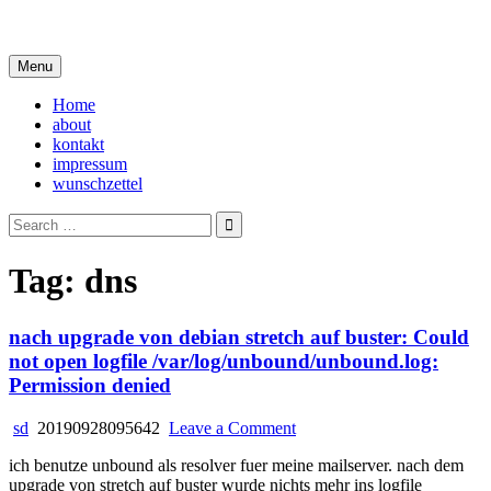
Skip
i live in my own little world, but it's ok… they know me here
to
content
Menu
Home
about
kontakt
impressum
wunschzettel
Search
for:
Tag:
dns
nach upgrade von debian stretch auf buster: Could
not open logfile /var/log/unbound/unbound.log:
Permission denied
on
sd
20190928095642
Leave a Comment
nach
ich benutze unbound als resolver fuer meine mailserver. nach dem
upgrade
upgrade von stretch auf buster wurde nichts mehr ins logfile
von