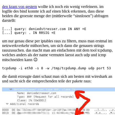
dns
den kram von gestern
wollte ich noch ein wenig verfeinern. im
amplification
logfile des bind konnte ich auf einen blick erkennen, dass diese
(2)
beiden die groesste menge der (mittlerweile “sinnlosen”) abfragen
darstellt:
[...] query: deniedstresser.com IN ANY +E

um nur genau diese per iptables raus zu filtern, muss man erstmal im
netzwerkverkehr mithorchen, um sich dann die genauen strings
rauszusuchen. das macht man am einfachsten mit dem tool tcpdump,
welches anders als der name vermuten laesst auch udp und icmp
mitschneiden kann 😉
die damit erzeugte datei schaut man sich am besten mit wireshark an
und sucht sich die entsprechenden teile der pakete raus: