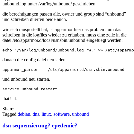
unbound.log unter /var/log/unbound/ geschrieben.
debian
stretch
die berechtigungen passen alle, owner und group sind “unbound”
auf
und schreiben duerfen beide auch.
buster:
Could
wie sich rausgestellt hat, ist apparmor hier das problem. um das
not
schreiben in die logfiles wieder zu erlauben, muss eine zeile in die
open
datei /etc/apparmor.d/local/usr.sbin.unbound eingefuegt werden:
logfile
/var/log/unbound/unbound.l
Permission
denied
danach die config datei neu laden
und unbound neu starten.
that’s it.
Share:
Tagged
debian
,
dns
,
linux
,
software
,
unbound
dsn sequenzierung? epedemie?