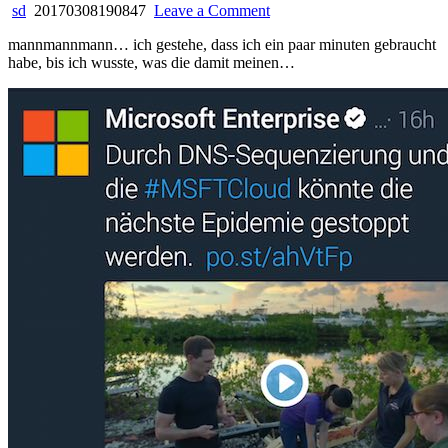
on
sd
20170308190847
Leave a Comment
dsn
mannmannmann… ich gestehe, dass ich ein paar minuten gebraucht
sequenzierung?
habe, bis ich wusste, was die damit meinen…
epedemie?