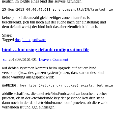
neulich im logfile eines bind dns servers gefunden:
zone
transfer
deferred
due
keine panik! die anzahl gleichzeitiger zonen transfers ist
to
beschraenkt. (ich bin noch auf der suche nach der einstellung und
quota
dem default wert.) der bind holt das aber ziemlich bald nach.
Share:
Tagged
dns
,
linux
,
software
bind …but using default configuration file
on
sd
20130926161401
Leave a Comment
bind
auf debian systemen kommts beim upgrade auf neuere bind
…
versionen (bzw. des ganzen systems) dazu, dass starten des bind
but
diese warnung ausgespuck wird:
using
default
configuration
file
abhilfe schafft es, die datei /etc/bind/rndc.conf zu loeschen. vorher
pruefen, ob in der /etc/bind/rndc.key der passende key drin steht.
dann noch in der datei /etc/bind/named.conf pruefen, ob diese zeile
vorhanden ist und ggf. einfuegen: