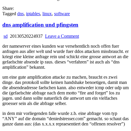
Share:
Tagged
dns
,
iptables
,
linux
,
software
dns amplification und pfingsten
on
sd
20130520224937
Leave a Comment
dns
der nameserver eines kunden war versehentlich noch offen fuer
amplification
anfragen aus aller welt und wurde fuer ddos attacken missbraucht. er
und
kriegt eine kleine anfrage rein und schickt eine grosse antwort an die
pfingsten
gefaelschte absende ip raus. dieses “verfahren” ist auch als “dns
amplification” bekannt.
um eine gute amplification attacke zu machen, braucht es zwei
dinge. das protokoll sollte keinen handshake benoetigen, damit man
die absendeadresse faelschen kann. also entweder icmp oder udp um
die (gefaelschte abfrage nach dem motto “fire and forget” los zu
jagen. und dann sollte natuerlich die antwort um ein vielfaches
groesser sein als die abfrage selber.
in dem mir vorliegenden falle wurde z.b. eine abfrage vom typ
“ANY” auf die domain “deniedstresser.com” gemacht. so schaut das
ganze dann aus: (das x.x.x.x repraesentiert den “offenen resolver”)