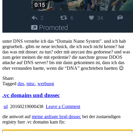
unter DNS verstehe ich das “Domain Name System”. und ich hab
gegruebelt.. gibts ne neue technick, die ich noch nicht kenne? hat
das was mit dnssec zu tun? oder mit anycast dns gedoense? und was
zum geier meinen die mit epedemie? die naechste grosse DDOS
attacke auf DNS server? bis mir dann gekommen ist, dass ich das
eher verstanden haette, wenn die “DNA” geschrieben haetten 😉
Share:
Tagged
dns
,
misc
,
werbung
.vc domains und dnssec
on
sd
20160219000438
Leave a Comment
.vc
die antwort auf
meine anfrage bzgl dnssec
bei der zustaendigen
domains
registry fuer .vc domains kam fix:
und
dnssec