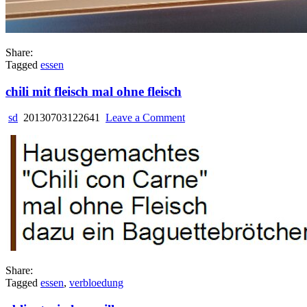
Share:
Tagged
essen
chili mit fleisch mal ohne fleisch
on
sd
20130703122641
Leave a Comment
chili
mit
fleisch
mal
ohne
fleisch
Share:
Tagged
essen
,
verbloedung