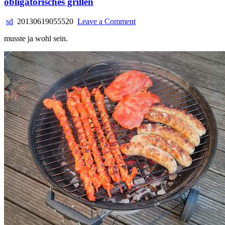
obligatorisches grillen
on
sd
20130619055520
Leave a Comment
obligatorisches
musste ja wohl sein.
grillen