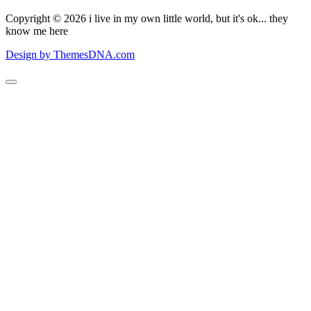
Copyright © 2026 i live in my own little world, but it's ok... they
know me here
Design by ThemesDNA.com
Scroll
to
Top