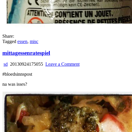
Share:
Tagged
essen
,
misc
mittagessenratespiel
on
sd
20130924175055
Leave a Comment
mittagessenratespiel
#bloedsinnspost
na was isses?