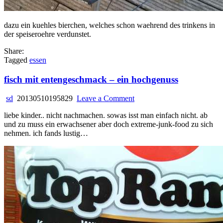
dazu ein kuehles bierchen, welches schon waehrend des trinkens in
der speiseroehre verdunstet.
Share:
Tagged
essen
fisch mit entengeschmack – ein hochgenuss
on
sd
20130510195829
Leave a Comment
fisch
liebe kinder.. nicht nachmachen. sowas isst man einfach nicht. ab
mit
und zu muss ein erwachsener aber doch extreme-junk-food zu sich
entengeschmack
nehmen. ich fands lustig…
–
ein
hochgenuss