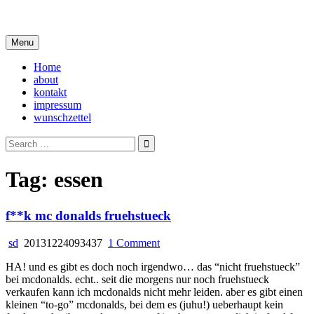
Skip
i live in my own little world, but it's ok… they know me here
to
content
Menu
Home
about
kontakt
impressum
wunschzettel
Search
for:
Tag:
essen
f**k mc donalds fruehstueck
on
sd
20131224093437
1 Comment
f**k
HA! und es gibt es doch noch irgendwo… das “nicht fruehstueck”
mc
bei mcdonalds. echt.. seit die morgens nur noch fruehstueck
donalds
verkaufen kann ich mcdonalds nicht mehr leiden. aber es gibt einen
fruehstueck
kleinen “to-go” mcdonalds, bei dem es (juhu!) ueberhaupt kein