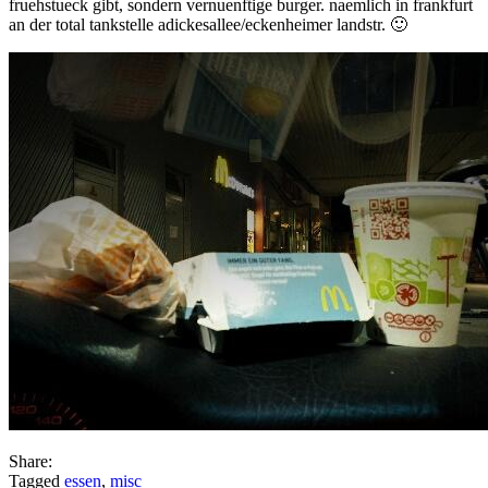
fruehstueck gibt, sondern vernuenftige burger. naemlich in frankfurt
an der total tankstelle adickesallee/eckenheimer landstr. 🙂
Share:
Tagged
essen
,
misc