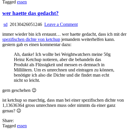
Tagged
essen
wer haette das gedacht?
on
sd
20130426051246
Leave a Comment
wer
immer wieder bin ich erstaunt… wer haette gedacht, dass ich mit der
haette
spezifischen dichte von ketchup
jemandem weiterhelfen kann.
das
gestern gab es einen kommentar dazu:
gedacht?
Ah, danke! Ich wollte bei Weightwatchers meine 50g
Heinz Ketchup notieren, aber die behandeln das
Produkt als Flüssigkeit und messen es demnach in
Millilitern. Um es umrechnen und eintragen zu können,
benötigte ich also die Dichte und die findet man echt
nicht so leicht.
gern geschehen 😉
ist ketchup so maechtig, dass man bei einer spezifischen dichte von
1,13636364 gross umrechnen muss oder nimmts da einer ganz
genau? 😉
Share:
Tagged
essen