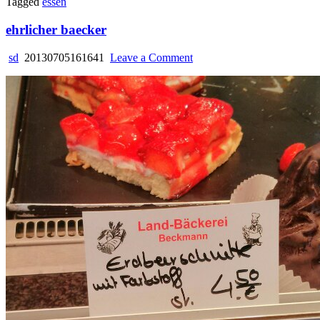
Tagged
essen
ehrlicher baecker
on
sd
20130705161641
Leave a Comment
ehrlicher
baecker