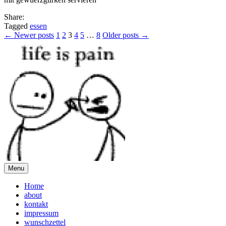
Share:
Tagged
essen
Posts
← Newer posts
1
2
3
4
5
…
8
Older posts →
pagination
Menu
Home
about
kontakt
impressum
wunschzettel