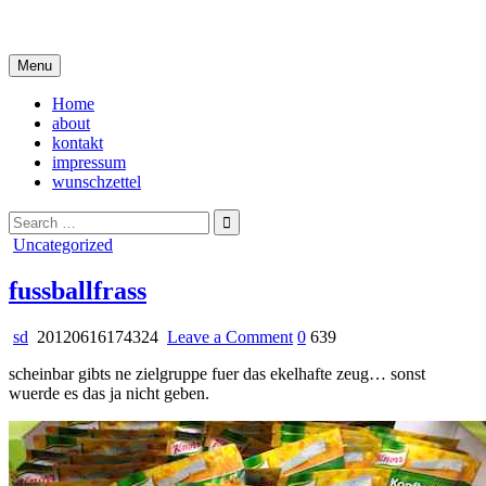
Skip
i live in my own little world, but it's ok… they know me here
to
content
Menu
Home
about
kontakt
impressum
wunschzettel
Search
for:
Posted
Uncategorized
in
fussballfrass
on
sd
20120616174324
Leave a Comment
0
639
fussballfrass
scheinbar gibts ne zielgruppe fuer das ekelhafte zeug… sonst
wuerde es das ja nicht geben.