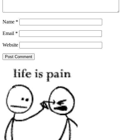
Name
*
Email
*
Website