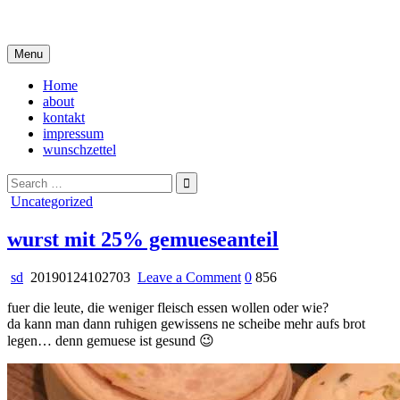
Skip
i live in my own little world, but it's ok… they know me here
to
content
Menu
Home
about
kontakt
impressum
wunschzettel
Search
for:
Posted
Uncategorized
in
wurst mit 25% gemueseanteil
on
sd
20190124102703
Leave a Comment
0
856
wurst
fuer die leute, die weniger fleisch essen wollen oder wie?
mit
da kann man dann ruhigen gewissens ne scheibe mehr aufs brot
25%
legen… denn gemuese ist gesund 😉
gemueseanteil