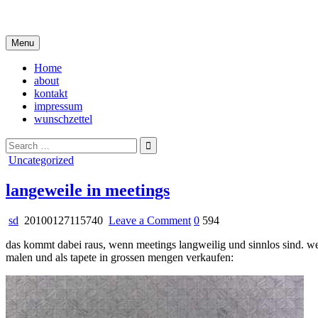
Skip
i live in my own little world, but it's ok… they know me here
to
content
Menu
Home
about
kontakt
impressum
wunschzettel
Search
for:
Posted
Uncategorized
in
langeweile in meetings
on
sd
20100127115740
Leave a Comment
0
594
langeweile
das kommt dabei raus, wenn meetings langweilig und sinnlos sind. we
in
malen und als tapete in grossen mengen verkaufen:
meetings