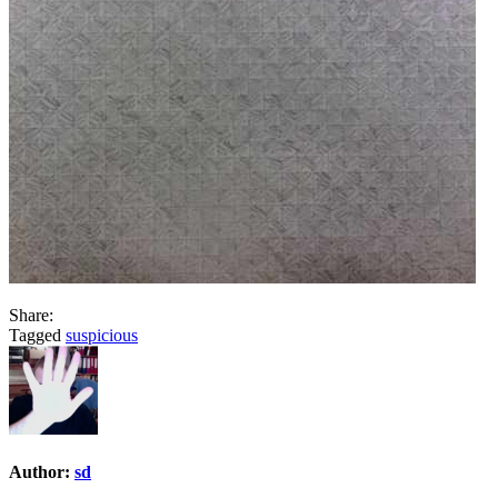
Share:
Tagged
suspicious
Author:
sd