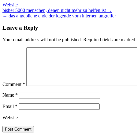
Website
Post
bisher 5000 menschen, denen nicht mehr zu helfen ist →
← das angebliche ende der legende vom internen angreifer
navigation
Leave a Reply
Your email address will not be published.
Required fields are marked
Comment
*
Name
*
Email
*
Website