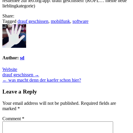
resuemee zur leo.org-app: drauf geschissen! (ROFL… meine neue
lieblingkategorie)
Share:
Tagged
drauf geschissen
,
mobilfunk
,
software
Author:
sd
Website
Post
drauf geschissen →
← was macht denn der kaefer schon hier?
navigation
Leave a Reply
Your email address will not be published.
Required fields are
marked
*
Comment
*