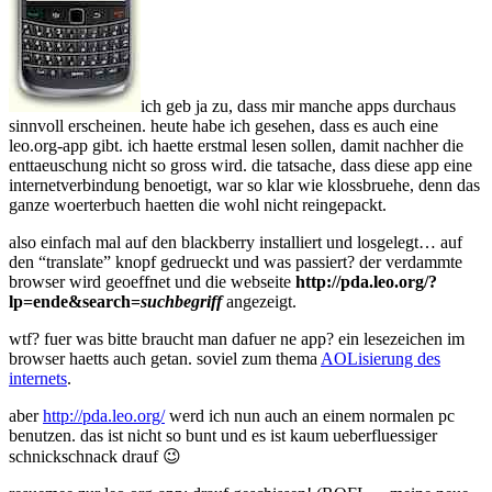
ich geb ja zu, dass mir manche apps durchaus
sinnvoll erscheinen. heute habe ich gesehen, dass es auch eine
leo.org-app gibt. ich haette erstmal lesen sollen, damit nachher die
enttaeuschung nicht so gross wird. die tatsache, dass diese app eine
internetverbindung benoetigt, war so klar wie klossbruehe, denn das
ganze woerterbuch haetten die wohl nicht reingepackt.
also einfach mal auf den blackberry installiert und losgelegt… auf
den “translate” knopf gedrueckt und was passiert? der verdammte
browser wird geoeffnet und die webseite
http://pda.leo.org/?
lp=ende&search=
suchbegriff
angezeigt.
wtf? fuer was bitte braucht man dafuer ne app? ein lesezeichen im
browser haetts auch getan. soviel zum thema
AOLisierung des
internets
.
aber
http://pda.leo.org/
werd ich nun auch an einem normalen pc
benutzen. das ist nicht so bunt und es ist kaum ueberfluessiger
schnickschnack drauf 😉