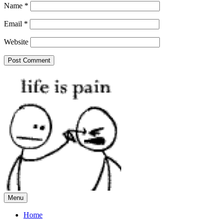
Name
*
Email
*
Website
Menu
Home