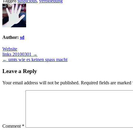
Tagged
suspicious
,
verbloedung
Author:
sd
Website
Post
links 20100301 →
← umts wie es keinen spass macht
navigation
Leave a Reply
Your email address will not be published.
Required fields are marked
Comment
*