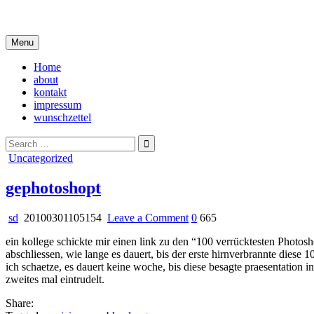
Skip
i live in my own little world, but it's ok… they know me here
to
content
Menu
Home
about
kontakt
impressum
wunschzettel
Search
for:
Posted
Uncategorized
in
gephotoshopt
on
sd
20100301105154
Leave a Comment
0
665
gephotoshopt
ein kollege schickte mir einen link zu den “100 verrücktesten Photos
abschliessen, wie lange es dauert, bis der erste hirnverbrannte diese 
ich schaetze, es dauert keine woche, bis diese besagte praesentation i
zweites mal eintrudelt.
Share: