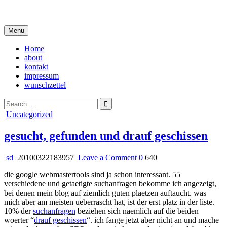
Skip
i live in my own little world, but it's ok… they know me here
to
content
Menu
Home
about
kontakt
impressum
wunschzettel
Search
for:
Posted
Uncategorized
in
gesucht, gefunden und drauf geschissen
on
sd
20100322183957
Leave a Comment
0
640
gesucht,
die google webmastertools sind ja schon interessant. 55
gefunden
verschiedene und getaetigte suchanfragen bekomme ich angezeigt,
und
bei denen mein blog auf ziemlich guten plaetzen auftaucht. was
drauf
mich aber am meisten ueberrascht hat, ist der erst platz in der liste.
geschissen
10% der
suchanfragen
beziehen sich naemlich auf die beiden
woerter “
drauf geschissen
“. ich fange jetzt aber nicht an und mache