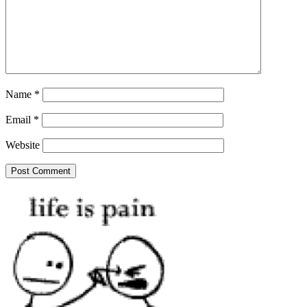
Name
*
Email
*
Website