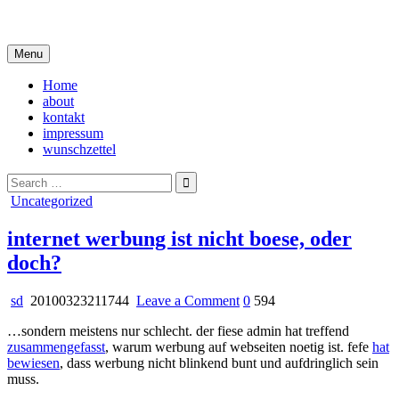
Skip
i live in my own little world, but it's ok… they know me here
to
content
Menu
Home
about
kontakt
impressum
wunschzettel
Search
for:
Posted
Uncategorized
in
internet werbung ist nicht boese, oder
doch?
on
sd
20100323211744
Leave a Comment
0
594
internet
…sondern meistens nur schlecht. der fiese admin hat treffend
werbung
zusammengefasst
, warum werbung auf webseiten noetig ist. fefe
hat
ist
bewiesen
, dass werbung nicht blinkend bunt und aufdringlich sein
nicht
muss.
boese,
oder