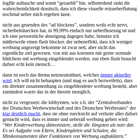
logfile auftauche und somit “gezaehlt” bin. selbstredend sinkt die
wahrscheinlichkeit drastisch, dass ich diese visuelle reizueberflutung
nochmal ueber mich ergehen lasse.
nicht aus gruenden des “ad blockens”, sondern weils echt nervt,
sicherheitsluecken hat, in 99,99% einfach nur ueberflusessig ist und
ich eine persoenliche abneigung dagegen habe, benutze ich
mittlerweile einen flash blocker. der nebeneffekt, dass ich weniger
werbung angezeigt bekomme ist zwar nett, aber nicht das
eigentliche ziel gewesen. von mir aus koennen mir gerne normale
bildchens mit werbung eingeblendet werden. nur eben flash braucht
dafuer echt kein mensch…
dann ist noch das thema netzneutralitaet, welches
immer aktueller
wird
. ich will nicht behaupten (und mag es auch bezweifeln), dass
ein direkter zusammenhang zu eingeblendeter werbung besteht, aber
zumindest waere das in der theorie moeglich.
nicht zu vergessen: die lobbyisten, wie z.b. der “Zentralverbandes
der Deutschen Werbewirtschaft und des Deutschen Werberates” der
klar deutlich macht
, dass sie ohne ruecksicht auf verluste alles dafuer
gemacht wird, dass es immer und ueberall werbung geben wird:
“
Wer Kinderwerbung dämonisiere, stelle die Jüngsten als naiv dar.
Es sei Aufgabe von Eltern, Kindergärten und Schulen, die
Minikonsumenten über Funktionen von Werbung aufzuklären.
”