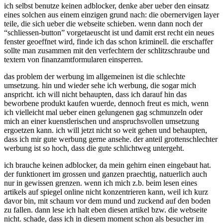
ich selbst benutze keinen adblocker, denke aber ueber den einsatz
doch?
eines solchen aus einem einzigen grund nach: die obernervigen layer
teile, die sich ueber die webseite schieben. wenn dann noch der
“schliessen-button” vorgetaeuscht ist und damit erst recht ein neues
fenster geoeffnet wird, finde ich das schon kriminell. die erschaffer
sollte man zusammen mit den verfechtern der schlitzschraube und
textern von finanzamtformularen einsperren.
das problem der werbung im allgemeinen ist die schlechte
umsetzung. hin und wieder sehe ich werbung, die sogar mich
anspricht. ich will nicht behaupten, dass ich darauf hin das
beworbene produkt kaufen wuerde, dennoch freut es mich, wenn
ich vielleicht mal ueber einen gelungenen gag schmunzeln oder
mich an einer kuenstlerischen und anspruchsvollen umsetzung
ergoetzen kann. ich will jetzt nicht so weit gehen und behaupten,
dass ich mir gute werbung gerne ansehe. der anteil grottenschlechter
werbung ist so hoch, dass die gute schlichtweg untergeht.
ich brauche keinen adblocker, da mein gehirn einen eingebaut hat.
der funktionert im grossen und ganzen praechtig, natuerlich auch
nur in gewissen grenzen. wenn ich mich z.b. beim lesen eines
artikels auf spiegel online nicht konzentrieren kann, weil ich kurz
davor bin, mit schaum vor dem mund und zuckend auf den boden
zu fallen. dann lese ich halt eben diesen artikel bzw. die webseite
nicht. schade, dass ich in diesem moment schon als besucher im