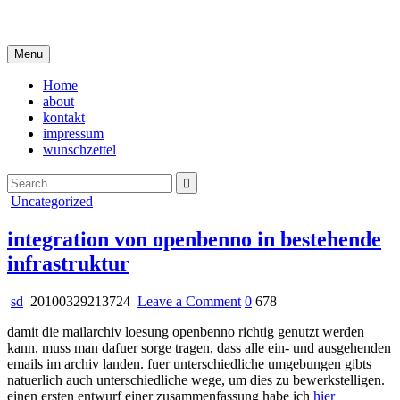
Skip
i live in my own little world, but it's ok… they know me here
to
content
Menu
Home
about
kontakt
impressum
wunschzettel
Search
for:
Posted
Uncategorized
in
integration von openbenno in bestehende
infrastruktur
on
sd
20100329213724
Leave a Comment
0
678
integration
damit die mailarchiv loesung openbenno richtig genutzt werden
von
kann, muss man dafuer sorge tragen, dass alle ein- und ausgehenden
openbenno
emails im archiv landen. fuer unterschiedliche umgebungen gibts
in
natuerlich auch unterschiedliche wege, um dies zu bewerkstelligen.
bestehende
einen ersten entwurf einer zusammenfassung habe ich
hier
infrastruktur