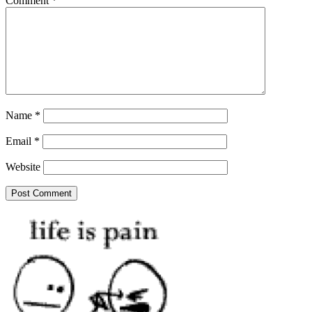
Comment
*
Name
*
Email
*
Website