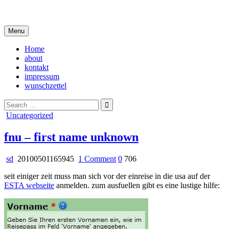
Skip
i live in my own little world, but it's ok… they know me here
to
content
Menu
Home
about
kontakt
impressum
wunschzettel
Search
for:
Posted
Uncategorized
in
fnu – first name unknown
on
sd
20100501165945
1 Comment
0
706
fnu
seit einiger zeit muss man sich vor der einreise in die usa auf der
–
ESTA webseite
anmelden. zum ausfuellen gibt es eine lustige hilfe:
first
name
unknown