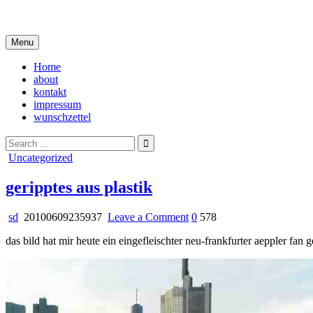
Skip
i live in my own little world, but it's ok… they know me here
to
content
Menu
Home
about
kontakt
impressum
wunschzettel
Search
for:
Posted
Uncategorized
in
geripptes aus plastik
on
sd
20100609235937
Leave a Comment
0
578
geripptes
das bild hat mir heute ein eingefleischter neu-frankfurter aeppler fan g
aus
plastik