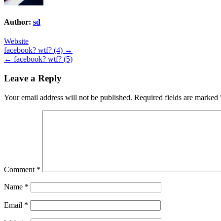
Author:
sd
Website
Post
facebook? wtf? (4) →
← facebook? wtf? (5)
navigation
Leave a Reply
Your email address will not be published.
Required fields are marked
Comment
*
Name
*
Email
*