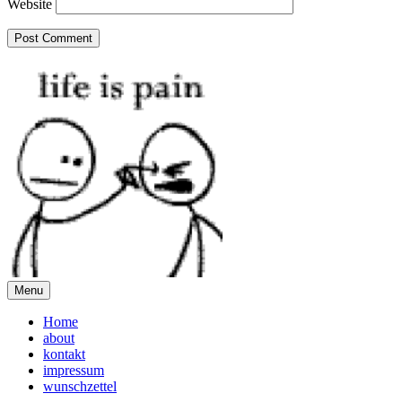
Website
Menu
Home
about
kontakt
impressum
wunschzettel