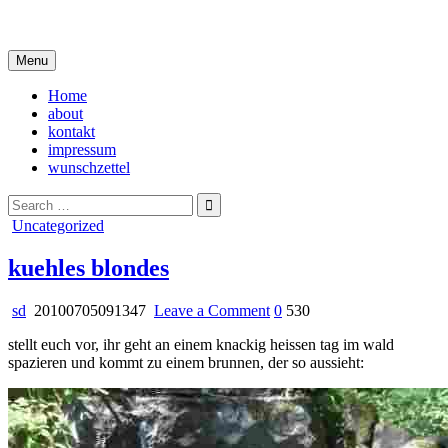
Skip
i live in my own little world, but it's ok… they know me here
to
content
Menu
Home
about
kontakt
impressum
wunschzettel
Search
for:
Posted
Uncategorized
in
kuehles blondes
on
sd
20100705091347
Leave a Comment
0
530
kuehles
stellt euch vor, ihr geht an einem knackig heissen tag im wald
blondes
spazieren und kommt zu einem brunnen, der so aussieht: