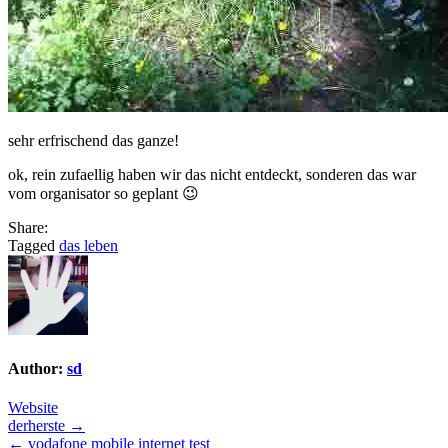
sehr erfrischend das ganze!
ok, rein zufaellig haben wir das nicht entdeckt, sonderen das war
vom organisator so geplant 😉
Share:
Tagged
das leben
Author:
sd
Website
Post
derherste →
← vodafone mobile internet test