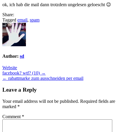
ok, ich hab die mail dann trotzdem ungelesen geloescht 😉
Share:
Tagged
email
,
spam
Author:
sd
Website
Post
facebook? wtf? (10) →
← rabattmarke zum ausschneiden per email
navigation
Leave a Reply
Your email address will not be published.
Required fields are
marked
*
Comment
*