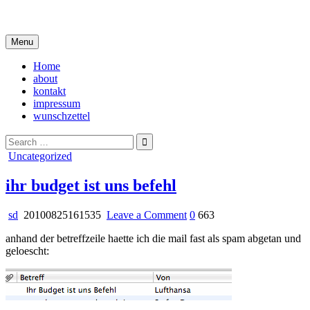
Skip
i live in my own little world, but it's ok… they know me here
to
content
Menu
Home
about
kontakt
impressum
wunschzettel
Search
for:
Posted
Uncategorized
in
ihr budget ist uns befehl
on
sd
20100825161535
Leave a Comment
0
663
ihr
anhand der betreffzeile haette ich die mail fast als spam abgetan und
budget
geloescht:
ist
uns
befehl