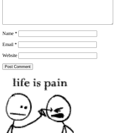
Name
*
Email
*
Website