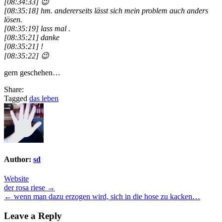
[08:34:33] 😉
[08:35:18] hm. andererseits lässt sich mein problem auch anders
lösen.
[08:35:19] lass mal .
[08:35:21] danke
[08:35:21] !
[08:35:22] 😉
gern geschehen…
Share:
Tagged
das leben
Author:
sd
Website
Post
der rosa riese →
← wenn man dazu erzogen wird, sich in die hose zu kacken…
navigation
Leave a Reply