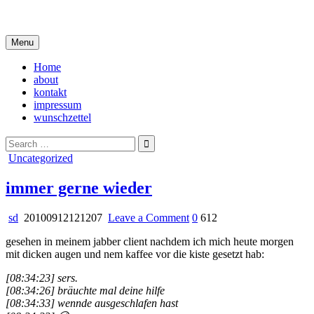
Skip
i live in my own little world, but it's ok… they know me here
to
content
Menu
Home
about
kontakt
impressum
wunschzettel
Search
for:
Posted
Uncategorized
in
immer gerne wieder
on
sd
20100912121207
Leave a Comment
0
612
immer
gesehen in meinem jabber client nachdem ich mich heute morgen
gerne
mit dicken augen und nem kaffee vor die kiste gesetzt hab:
wieder
[08:34:23] sers.
[08:34:26] bräuchte mal deine hilfe
[08:34:33] wennde ausgeschlafen hast