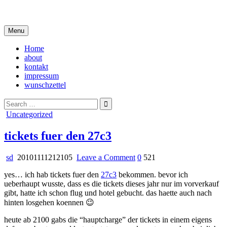
Skip
i live in my own little world, but it's ok… they know me here
to
content
Menu
Home
about
kontakt
impressum
wunschzettel
Search
for:
Posted
Uncategorized
in
tickets fuer den 27c3
on
sd
20101111212105
Leave a Comment
0
521
tickets
yes… ich hab tickets fuer den
27c3
bekommen. bevor ich
fuer
ueberhaupt wusste, dass es die tickets dieses jahr nur im vorverkauf
den
gibt, hatte ich schon flug und hotel gebucht. das haette auch nach
27c3
hinten losgehen koennen 😉
heute ab 2100 gabs die “hauptcharge” der tickets in einem eigens