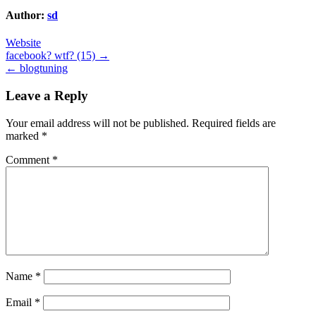
Author:
sd
Website
Post
facebook? wtf? (15) →
← blogtuning
navigation
Leave a Reply
Your email address will not be published.
Required fields are
marked
*
Comment
*
Name
*
Email
*