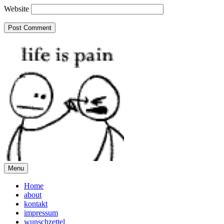
Website
Menu
Home
about
kontakt
impressum
wunschzettel