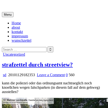
Skip
i live in my own little world, but it's ok… they know me here
to
content
Menu
Home
about
kontakt
impressum
wunschzettel
Search
for:
Posted
Uncategorized
in
strafzettel durch streetview?
on
sd
20101129182353
Leave a Comment
0
560
strafzettel
kann die poliezei oder das ordnungsamt nachtraeglich noch
durch
knoellchen wegen falschparken (in diesem fall auf dem gehweg)
streetview?
ausstellen?