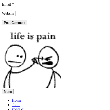
Email
*
Website
Menu
Home
about
kontakt