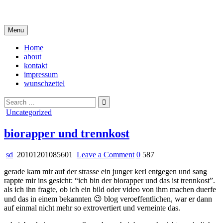
Skip
i live in my own little world, but it's ok… they know me here
to
content
Menu
Home
about
kontakt
impressum
wunschzettel
Search
for:
Posted
Uncategorized
in
biorapper und trennkost
on
sd
20101201085601
Leave a Comment
0
587
biorapper
gerade kam mir auf der strasse ein junger kerl entgegen und
sang
und
rappte mir ins gesicht: “ich bin der biorapper und das ist trennkost”.
trennkost
als ich ihn fragte, ob ich ein bild oder video von ihm machen duerfe
und das in einem bekannten 😉 blog veroeffentlichen, war er dann
auf einmal nicht mehr so extrovertiert und verneinte das.