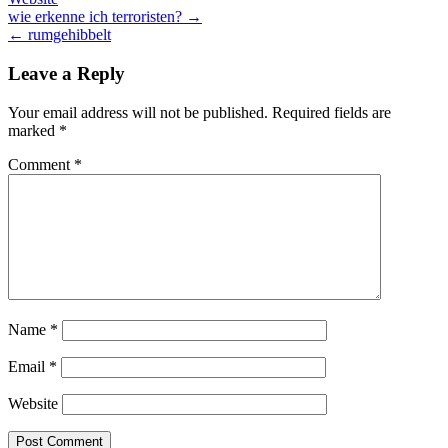
Post
wie erkenne ich terroristen? →
← rumgehibbelt
navigation
Leave a Reply
Your email address will not be published.
Required fields are
marked
*
Comment
*
Name
*
Email
*
Website