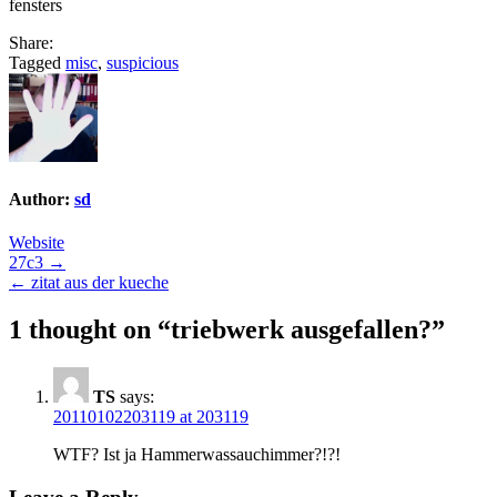
fensters
Share:
Tagged
misc
,
suspicious
Author:
sd
Website
Post
27c3 →
← zitat aus der kueche
navigation
1 thought on “
triebwerk ausgefallen?
”
TS
says:
20110102203119 at 203119
WTF? Ist ja Hammerwassauchimmer?!?!