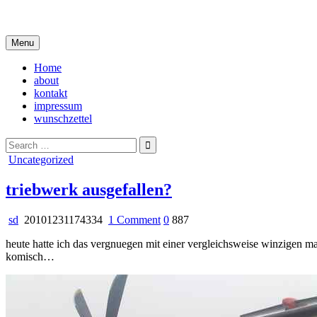
Skip
i live in my own little world, but it's ok… they know me here
to
content
Menu
Home
about
kontakt
impressum
wunschzettel
Search
for:
Posted
Uncategorized
in
triebwerk ausgefallen?
on
sd
20101231174334
1 Comment
0
887
triebwerk
heute hatte ich das vergnuegen mit einer vergleichsweise winzigen ma
ausgefallen?
komisch…