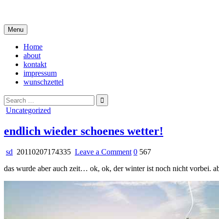
Skip
i live in my own little world, but it's ok… they know me here
to
content
Menu
Home
about
kontakt
impressum
wunschzettel
Search
for:
Posted
Uncategorized
in
endlich wieder schoenes wetter!
on
sd
20110207174335
Leave a Comment
0
567
endlich
das wurde aber auch zeit… ok, ok, der winter ist noch nicht vorbei. ab
wieder
schoenes
wetter!