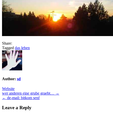
Share:
Tagged
das leben
Author:
sd
Website
Post
wer anderen eine grube graebt… →
← de-mail: bitkom senf
navigation
Leave a Reply