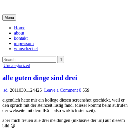
Skip
i live in my own little world, but it's ok… they know me here
to
content
Menu
Home
about
kontakt
impressum
wunschzettel
Search
for:
Posted
Uncategorized
in
alle guten dinge sind drei
on
sd
20110301124425
Leave a Comment
0
559
alle
eigentlich hatte mir ein kollege diesen screenshot geschickt, weil er
guten
den spruch mit der steinzeit lustig fand. (dieser kommt beim aufrufen
dinge
der webseite mit dem IE6 – also wirklich steinzeit).
sind
drei
aber mich freuen alle drei meldungen (inklusive der url) auf diesem
bild 😉