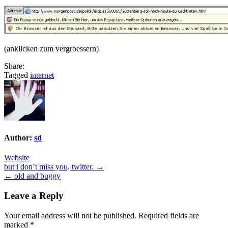
(anklicken zum vergroessern)
Share:
Tagged
internet
Author:
sd
Website
Post
but i don’t miss you, twitter. →
← old and buggy
navigation
Leave a Reply
Your email address will not be published.
Required fields are
marked
*