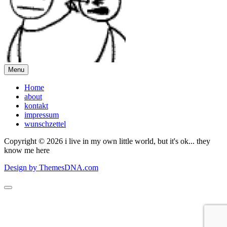
Menu
Home
about
kontakt
impressum
wunschzettel
Copyright © 2026 i live in my own little world, but it's ok... they
know me here
Design by ThemesDNA.com
Scroll
to
Top