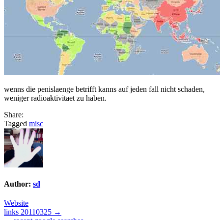
wenns die penislaenge betrifft kanns auf jeden fall nicht schaden,
weniger radioaktivitaet zu haben.
Share:
Tagged
misc
Author:
sd
Website
Post
links 20110325 →