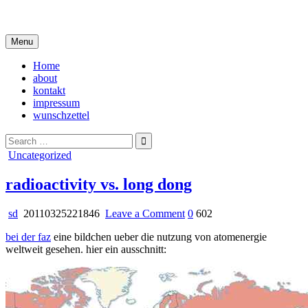
Skip
i live in my own little world, but it's ok… they know me here
to
content
Menu
Home
about
kontakt
impressum
wunschzettel
Search
for:
Posted
Uncategorized
in
radioactivity vs. long dong
on
sd
20110325221846
Leave a Comment
0
602
radioactivity
bei der faz
eine bildchen ueber die nutzung von atomenergie
vs.
weltweit gesehen. hier ein ausschnitt:
long
dong