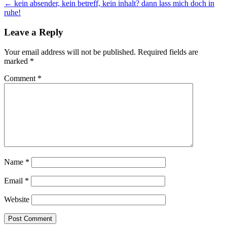
← kein absender, kein betreff, kein inhalt? dann lass mich doch in
navigation
ruhe!
Leave a Reply
Your email address will not be published.
Required fields are
marked
*
Comment
*
Name
*
Email
*
Website