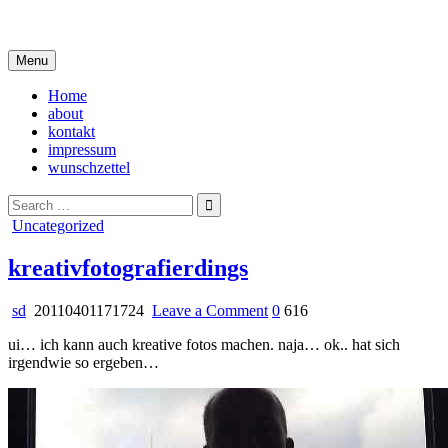
Skip
i live in my own little world, but it's ok… they know me here
to
content
Menu
Home
about
kontakt
impressum
wunschzettel
Search
for:
Posted
Uncategorized
in
kreativfotografierdings
on
sd
20110401171724
Leave a Comment
0
616
kreativfotografierdings
ui… ich kann auch kreative fotos machen. naja… ok.. hat sich
irgendwie so ergeben…