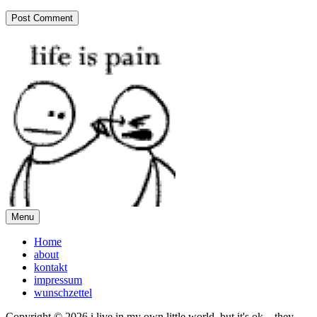
Menu
Home
about
kontakt
impressum
wunschzettel
Copyright © 2026 i live in my own little world, but it's ok... they