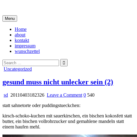
Skip
i live in my own little world, but it's ok… they know me here
to
content
Menu
Home
about
kontakt
impressum
wunschzettel
Search
for:
Posted
Uncategorized
in
gesund muss nicht unlecker sein (2)
on
sd
20110403182326
Leave a Comment
0
540
gesund
statt sahnetorte oder puddingstueckchen:
muss
nicht
kirsch-schoko-kuchen mit sauerkirschen, ein bischen kokosfett statt
unlecker
butter, ein bischen vollrohrzucker und gemahlene mandeln statt
sein
einem haufen mehl.
(2)