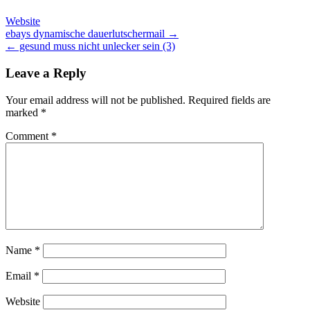
Website
Post
ebays dynamische dauerlutschermail →
← gesund muss nicht unlecker sein (3)
navigation
Leave a Reply
Your email address will not be published.
Required fields are
marked
*
Comment
*
Name
*
Email
*
Website