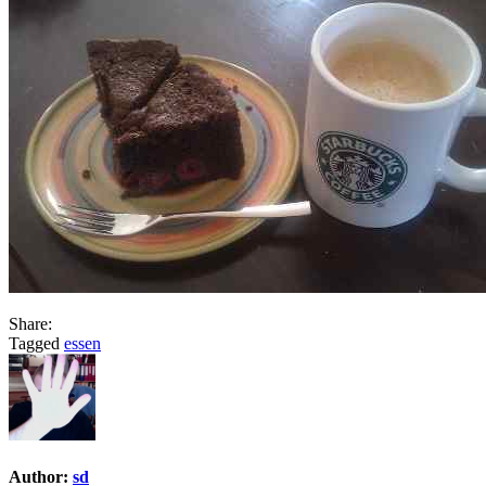
Share:
Tagged
essen
Author:
sd