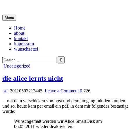
Skip
i live in my own little world, but it's ok… they know me here
to
content
Menu
Home
about
kontakt
impressum
wunschzettel
Search
for:
Posted
Uncategorized
in
die alice lernts nicht
on
sd
20110507212445
Leave a Comment
0
726
die
…mit dem verschicken von post und dem umgang mit den kunden
alice
und so. heute kam per email ein pdf, in dem mir folgendes bestaetigt
lernts
wurde:
nicht
Wunschgemäß werden wir Alice SmartDisk am
06.05.2011 wieder deaktivieren.