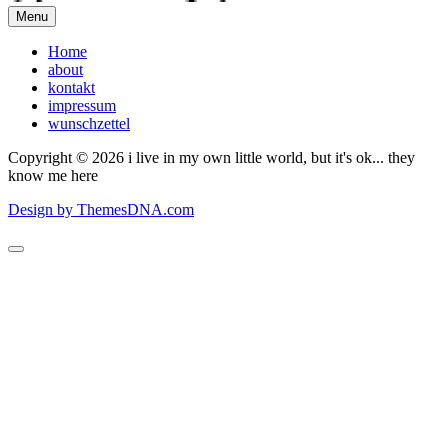
Menu
Home
about
kontakt
impressum
wunschzettel
Copyright © 2026 i live in my own little world, but it's ok... they
know me here
Design by ThemesDNA.com
Scroll
to
Top