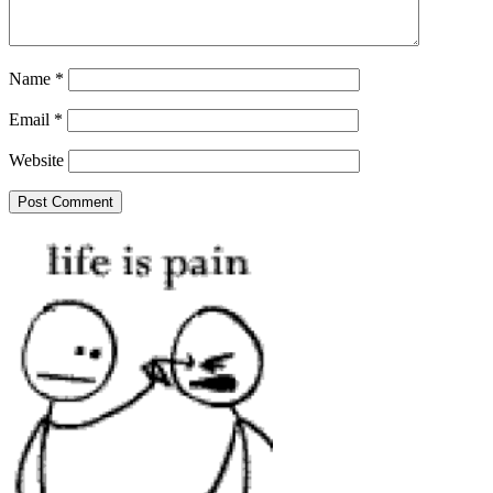
Name
*
Email
*
Website