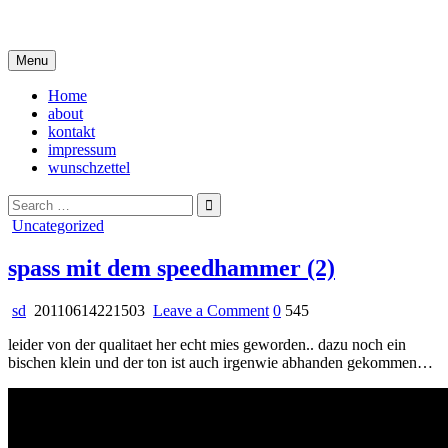
Skip
i live in my own little world, but it's ok… they know me here
to
content
Menu
Home
about
kontakt
impressum
wunschzettel
Search
for:
Posted
Uncategorized
in
spass mit dem speedhammer (2)
on
sd
20110614221503
Leave a Comment
0
545
spass
leider von der qualitaet her echt mies geworden.. dazu noch ein
mit
bischen klein und der ton ist auch irgenwie abhanden gekommen…
dem
speedhammer
(2)