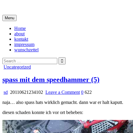
Skip
i live in my own little world, but it's ok… they know me here
to
content
Menu
Home
about
kontakt
impressum
wunschzettel
Search
for:
Posted
Uncategorized
in
spass mit dem speedhammer (5)
on
sd
20110621234102
Leave a Comment
0
622
spass
naja… also spass hats wirklich gemacht. dann war er halt kaputt.
mit
dem
diesen schaden konnte ich vor ort beheben:
speedhammer
(5)