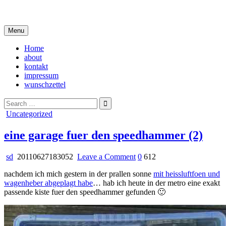
Skip
i live in my own little world, but it's ok… they know me here
to
content
Menu
Home
about
kontakt
impressum
wunschzettel
Search
for:
Posted
Uncategorized
in
eine garage fuer den speedhammer (2)
on
sd
20110627183052
Leave a Comment
0
612
eine
nachdem ich mich gestern in der prallen sonne
mit heissluftfoen und
garage
wagenheber abgeplagt habe
… hab ich heute in der metro eine exakt
fuer
passende kiste fuer den speedhammer gefunden 🙂
den
speedhammer
(2)