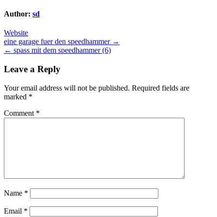
Author:
sd
Website
Post
eine garage fuer den speedhammer →
← spass mit dem speedhammer (6)
navigation
Leave a Reply
Your email address will not be published.
Required fields are
marked
*
Comment
*
Name
*
Email
*