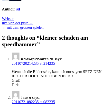
Author:
sd
Website
Post
live von der piste →
← mit dem grossen spielen
navigation
2 thoughts on “
kleiner schaden am
speedhammer
”
seelos-spielwaren.de
says:
20110720214235 at 214235
Wenn ich die Bilder sehe, kann ich nur sagen: SETZ DEN
REGLER HOCH AUF OBERDECK !
Gruß
Dirk
t aus o
says:
20110721082235 at 082235