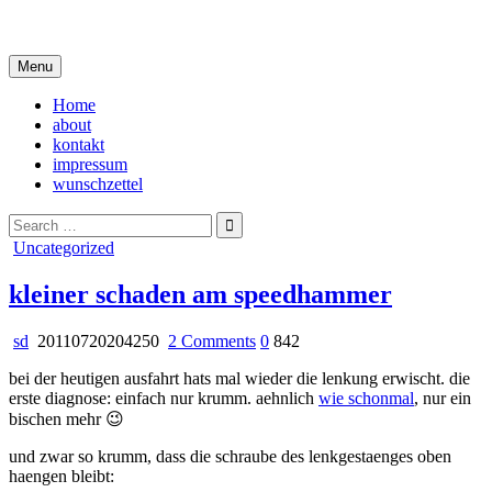
Skip
i live in my own little world, but it's ok… they know me here
to
content
Menu
Home
about
kontakt
impressum
wunschzettel
Search
for:
Posted
Uncategorized
in
kleiner schaden am speedhammer
on
sd
20110720204250
2 Comments
0
842
kleiner
bei der heutigen ausfahrt hats mal wieder die lenkung erwischt. die
schaden
erste diagnose: einfach nur krumm. aehnlich
wie schonmal
, nur ein
am
bischen mehr 😉
speedhammer
und zwar so krumm, dass die schraube des lenkgestaenges oben
haengen bleibt: