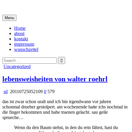
Skip
i live in my own little world, but it's ok… they know me here
to
content
Menu
Home
about
kontakt
impressum
wunschzettel
Search
for:
Posted
Uncategorized
in
lebensweisheiten von walter roehrl
sd
20110725052109
0
579
das ist zwar schon uralt und ich bin irgendwann vor jahren
schonmal drueber gestolpert. am wochenende hatte ichs nochmal in
die finger bekommen und habe traenen gelacht. sau geile
sprueche…
Wenn du den Baum siehst, in den du rein fährst, hast du