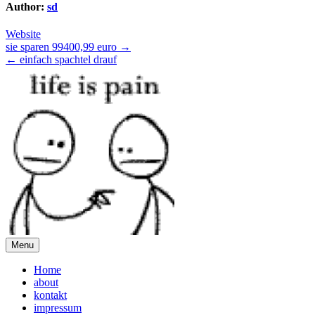
Author:
sd
Website
Post
sie sparen 99400,99 euro →
← einfach spachtel drauf
navigation
Menu
Home
about
kontakt
impressum