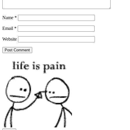
Name
*
Email
*
Website