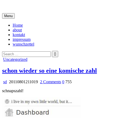
Skip
i live in my own little world, but it's ok… they know me here
to
content
Menu
Home
about
kontakt
impressum
wunschzettel
Search
for:
Posted
Uncategorized
in
schon wieder so eine komische zahl
on
sd
20110801211019
2 Comments
0
755
schon
schnapszahl!
wieder
so
eine
komische
zahl