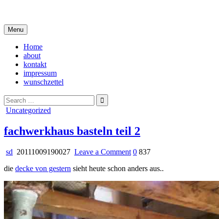
Skip
i live in my own little world, but it's ok… they know me here
to
content
Menu
Home
about
kontakt
impressum
wunschzettel
Search
for:
Posted
Uncategorized
in
fachwerkhaus basteln teil 2
on
sd
20111009190027
Leave a Comment
0
837
fachwerkhaus
die
decke von gestern
sieht heute schon anders aus..
basteln
teil
2