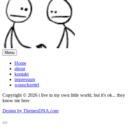
Menu
Home
about
kontakt
impressum
wunschzettel
Copyright © 2026 i live in my own little world, but it's ok... they
know me here
Design by ThemesDNA.com
Scroll
to
Top