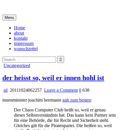
Skip
i live in my own little world, but it's ok… they know me here
to
content
Menu
Home
about
kontakt
impressum
wunschzettel
Search
for:
Posted
Uncategorized
in
der heisst so, weil er innen hohl ist
on
sd
20111024062257
Leave a Comment
0
638
der
innenminister joachim herrmann
gab zum besten
:
heisst
so,
Der Chaos Computer Club heißt so, weil er genau
weil
dieses Selbstverständnis hat. Das kann kein Partner sein
er
für eine Behörde, die für Recht und Sicherheit steht.
innen
Gleiches gilt für die Piratenpartei. Die heißen so, weil
hohl