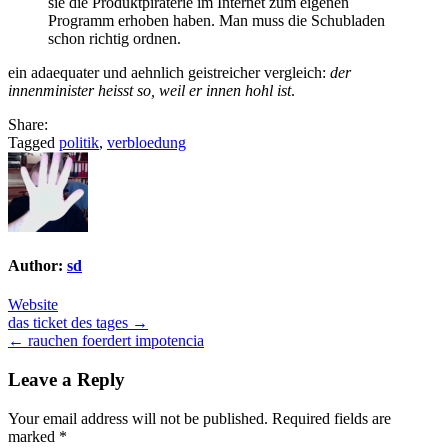
sie die Produktpiraterie im Internet zum eigenen
ist
Programm erhoben haben. Man muss die Schubladen
schon richtig ordnen.
ein adaequater und aehnlich geistreicher vergleich:
der
innenminister heisst so, weil er innen hohl ist
.
Share:
Tagged
politik
,
verbloedung
Author:
sd
Website
Post
das ticket des tages →
← rauchen foerdert impotencia
navigation
Leave a Reply
Your email address will not be published.
Required fields are
marked
*